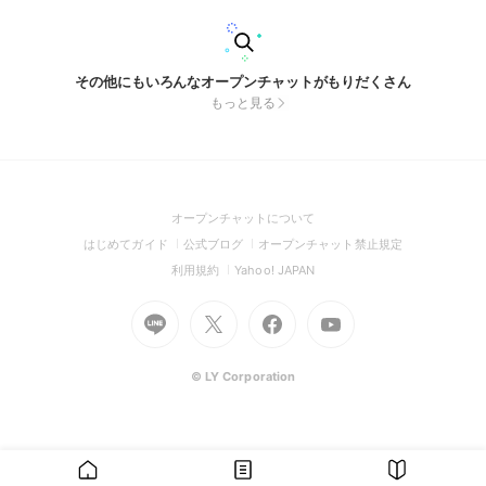
その他にもいろんなオープンチャットがもりだくさん
もっと見る
(Open
オープンチャットについて
in
(Open
(Open
(Open
はじめてガイド
公式ブログ
オープンチャット禁止規定
a
in
in
in
(Open
(Open
利用規約
Yahoo! JAPAN
new
a
a
a
in
in
window)
Go
new
Go
new
Go
Go
new
a
a
to
window)
to
window)
to
to
window)
new
new
Line
X
Facebook
Youtube
window)
window)
(Open
(Open
(Open
(Open
© LY Corporation
in
in
in
in
a
a
a
a
new
new
new
new
window)
window)
window)
window)