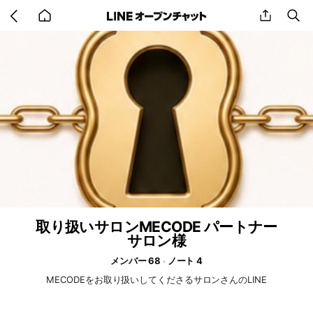
Go
share
se
back
to
home
取り扱いサロンMECODE パートナー
サロン様
メンバー 68
ノート 4
MECODEをお取り扱いしてくださるサロンさんのLINE