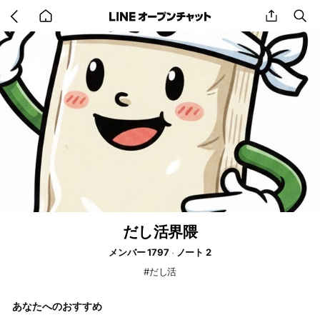
Go
share
se
back
to
home
だし活界隈
メンバー 1797
ノート 2
#だし活
あなたへのおすすめ