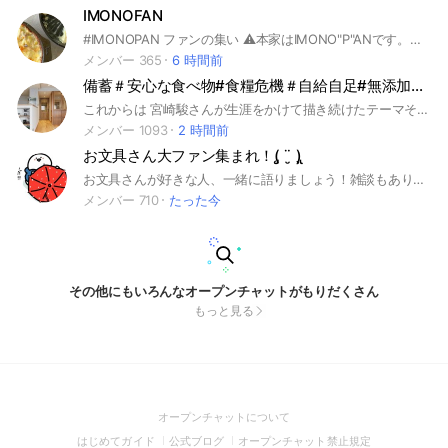
IMONOFAN
#IMONOPAN ファンの集い ⚠️本家はIMONO"P"ANです。こちらはFANのオプチャとなっております。
メンバー 365
6 時間前
備蓄＃安心な食べ物#食糧危機＃自給自足#無添加🍀健康生活雑談
これからは 宮崎駿さんが生涯をかけて描き続けたテーマそのものです── 「一人ひとりが、どう生きていくか」 これからは もう誰もが同じである必要はありません。 画一的な正解を追いかける時代は終わり、 それぞれの個性が、まるで星のように輝き合う時代がやってきます。 調和の文明が、2032年。 ここ日本🇯🇵から、静かに、しかし確実に始まります。 この備蓄安心部屋にいらっしゃる皆さまは、 まさにその先駆者であり、 日本を、いや世界をリードする灯台のような存在だと、 心からそう思っています。 高い意識を持ち、 食べものへの深い知識と敬意を携え、 自然と共生する生き方をすでに体現されている。 だからこそ、 これからの時代は、 「どう消費するか」ではなく、 「どう生きるか」を問われる。 私たちはもう、 大量生産・大量消費の価値観に縛られる必要はありません。 自分の手で選び、 自分の心で感じ、 自分の言葉で語る。 それが、個性が光るということ。 それが、調和の文明の第一歩です。 2032年を待つ必要はありません。 今、この瞬間から、 ここにいる私たち一人ひとりが、 新しい時代の種を蒔いているのです。 どうか、これからも 自分らしい輝きを、 決して曇らせないでください。 日本から、世界を変える。 その最前線に、私たちは立っている。 一緒に、歩んでいきましょう 無力だと感じて「どうせ何をしても変わらない」と諦めてしまうのではなく、 まずは「自分にできる小さなこと」から始めるしかないですよね。 たとえば、 ・できるだけ近所の個人商店で買い物をする ・地元でとれた野菜や加工品を選ぶ ・顔の見える生産者さんから直接買う ・使い捨てではなく、長く使えるものを選ぶ ・ゴミを減らし、資源を大切にする暮らしを心がける こういう一つひとつの選択が、実はものすごく大きな力になっていくんです。 大事なのは、まず「知ること」。 問題の本質を知り、自分ごととして捉えること。 そこから一人ひとりの意識が変わり、行動が変わり、やがて社会全体が動き出す。 完璧じゃなくていいんです。 100点
メンバー 1093
2 時間前
お文具さん大ファン集まれ！(̨̡ ¨̮ )̧̢
お文具さんが好きな人、一緒に語りましょう！雑談もありますがよろしくお願いします!! ------------------------------------------------------ #お文具さん #おぶ #お文具 #プリンさん #猫さん #なもさん #ゼリーさん #子猫さん #雑談 #癒し #プリン #ぶん学者 #お文具のアニメ #YouTube #ユーチューブ #ゆるキャラ #アニメ #映画 #逆翻訳 #バイヤー高橋 #コラボ
メンバー 710
たった今
その他にもいろんなオープンチャットがもりだくさん
もっと見る
(Open
オープンチャットについて
in
(Open
(Open
(Open
はじめてガイド
公式ブログ
オープンチャット禁止規定