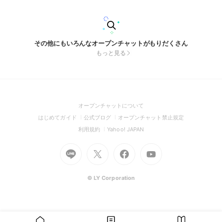
のコミュニティでできること • 治療中・療養中の悩みや不安を
共有する • 入院生活や退院後の生活について話し合う • 造血
幹細胞移植やGVHD、復職、学校生活などの体験談を共有する
• 同じ経験をした仲間とつながる • オンライン交流会や相談会
のご案内 お願い • お互いを尊重し、思いやりを持って交流し
その他にもいろんなオープンチャットがもりだくさん
ましょう。 • 個人情報（本名、住所、電話番号など）の公開は
もっと見る
控えてください。 • 医療的なアドバイスや診断を行う場所では
ありません。治療に関する判断は、必ず主治医などの医療専門
職にご相談ください。 • 他の参加者を傷つける発言、誹謗中
傷、勧誘、営業、政治・宗教活動は禁止します。 • このコミュ
ニティ内で知った個人的な情報は、本人の許可なく外部へ共有
しないでください。 一人で悩まず、同じ経験を持つ仲間と支
え合える温かいコミュニティを一緒につくっていきましょう。
(Open
オープンチャットについて
皆さんのご参加を心よりお待ちしています。 #白血病
in
(Open
(Open
(Open
はじめてガイド
公式ブログ
オープンチャット禁止規定
a
in
in
in
(Open
(Open
利用規約
Yahoo! JAPAN
new
a
a
a
in
in
window)
Go
new
Go
new
Go
Go
new
a
a
to
window)
to
window)
to
to
window)
new
new
Line
X
Facebook
Youtube
window)
window)
(Open
(Open
(Open
(Open
© LY Corporation
in
in
in
in
a
a
a
a
new
new
new
new
window)
window)
window)
window)