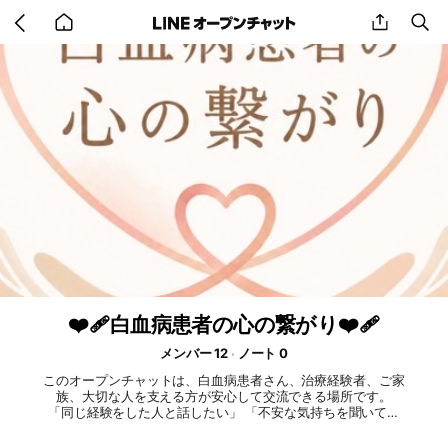
Go
share
se
back
to
home
❤️‍🩹白血病患者の心の繋がり❤️‍🩹
メンバー 12
ノート 0
このオープンチャットは、白血病患者さん、治療経験者、ご家
族、大切な人を支える方が安心して交流できる場所です。
「同じ経験をした人と話したい」 「不安な気持ちを聞いてほ
しい」 「治療や移植後の生活について体験談を知りたい」 そ
んな思いを持つ方なら、どなたでもご参加いただけます。 こ