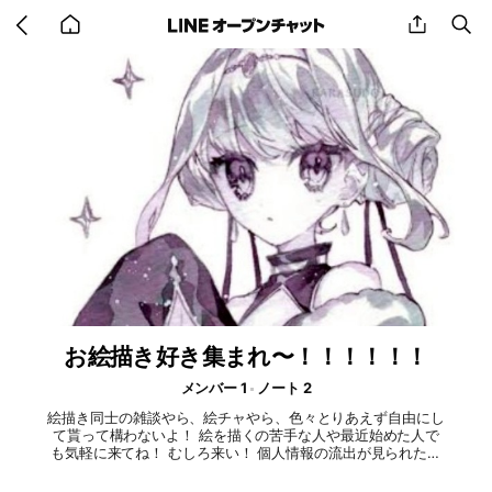
Go
share
se
back
to
home
お絵描き好き集まれ〜！！！！！！
メンバー 1
ノート 2
絵描き同士の雑談やら、絵チャやら、色々とりあえず自由にし
て貰って構わないよ！ 絵を描くの苦手な人や最近始めた人で
も気軽に来てね！ むしろ来い！ 個人情報の流出が見られた場
合はペナルティーなど管理者としてみっちり与えるからね！
とりあえずある程度のマナーを守って貰えればなんでもOKだ