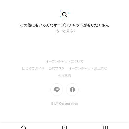
よ！ #絵描き #イラスト #イラストレーター #絵 #雑談 #学生
#ゲーム #アニメ #オタク #お絵描き #絵チャ #初心者大歓迎
その他にもいろんなオープンチャットがもりだくさん
もっと見る
(Open
オープンチャットについて
in
(Open
(Open
(Open
はじめてガイド
公式ブログ
オープンチャット禁止規定
a
in
in
in
(Open
利用規約
new
a
a
a
in
window)
new
Go
new
Go
new
a
window)
to
window)
to
window)
new
Line
Facebook
window)
(Open
(Open
© LY Corporation
in
in
a
a
new
new
window)
window)