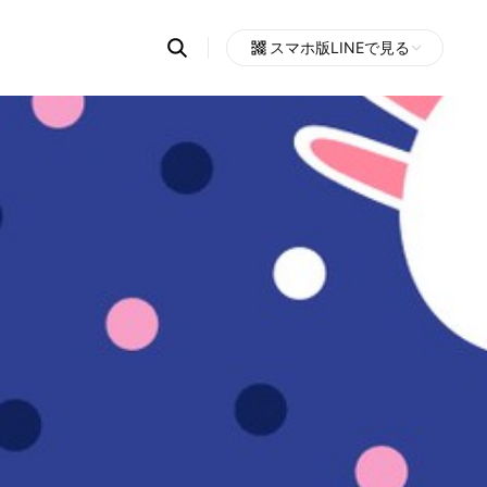
Search
スマホ版LINEで見る
OpenChats
Open
or
search
messages
area