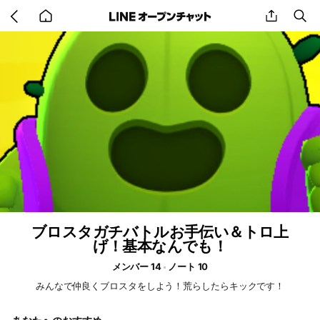
Go
share
se
back
to
home
ブロスタガチバトルお手伝い＆トロ上
げ！基本なんでも！
メンバー 14
ノート 10
みんなで仲良くブロスタをしよう！荒らしたらキックです！