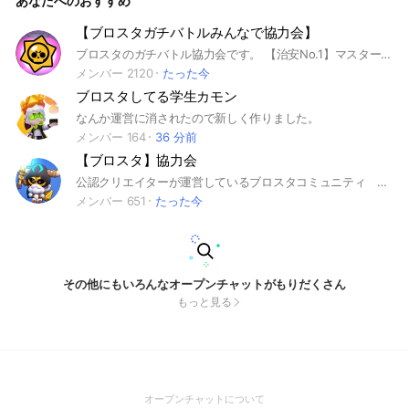
あなたへのおすすめ
【ブロスタガチバトルみんなで協力会】
ブロスタのガチバトル協力会です。 【治安No.1】マスター100名ほどいますのでキャリーして欲しい方はこちらのオープンチャットへ‼️ 2024年3月設立 2024年11月200人突破 2025年2月400人突破 2025年6月24日500人突破 2025年7月10日700人突破 2025年8月23日800人突破 2025年9月10日900人突破 2025年10月13日1000人突破 2026年3月10日1600人突破
メンバー 2120
たった今
ブロスタしてる学生カモン
なんか運営に消されたので新しく作りました。
メンバー 164
36 分前
【ブロスタ】協力会
公認クリエイターが運営しているブロスタコミュニティ #ブロスタ #ガチバトル #トロ上げ
メンバー 651
たった今
その他にもいろんなオープンチャットがもりだくさん
もっと見る
(Open
オープンチャットについて