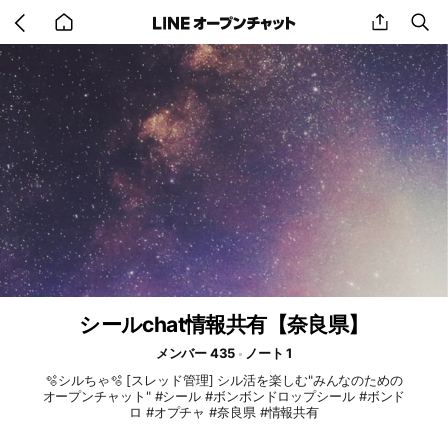
Go
share
se
back
to
home
シールchat情報共有【奈良県】
メンバー 435
ノート 1
🫧シルちゃ🫧 [スレッド管理] シル活を楽しむ"みんなのための
オープンチャット" #シール #ボンボンドロップシール #ボンド
ロ #オプチャ #奈良県 #情報共有