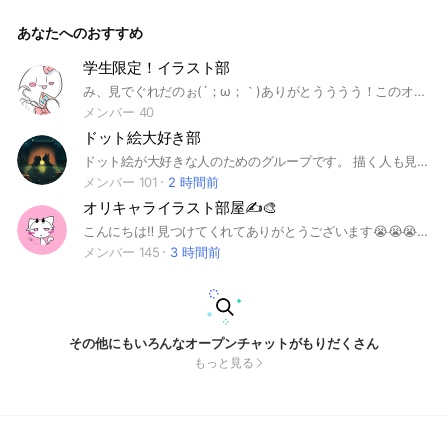
ンズ#オリズ#推し#自由
あなたへのおすすめ
学生限定！イラスト部
み、見でぐれだのぉ(´；ω；｀)ありがとうううう！このオプはイラストを書いて投稿したり（ノート）、そのイラストを見る！とこだよ！！絵に自信がなくても全然おk！！アニメのイラストや、オリキャラのイラスト！いっーーーーーぱい投稿してね！！ 入ったら、自己紹介よろぴく！と大事なノートを見てね‼️ ルール…荒らし絶対❌ 即抜け❌雑談⭕️そんじゃまたオプで会いましょ！#イラスト#アニメ#雑談#学生
メンバー 40
ドット絵大好き部
ドット絵が大好きな人のためのグループです。 描く人も見る人もどんどん参加してください。 作品の大量連投は避けて下さい。
メンバー 101
2 時間前
オリキャライラスト部屋✍️🎨
こんにちは‼️ 見つけてくれてありがとうございます😭😭😭 管理人を務めさせていただく池谷と申します🐦‍🔥 ここはオリキャラのイラストなどをみんな見せ合う部屋です！！ いつでも誰でも大歓迎🫶 描き合い、合作などもOK！！ 雑談⭕️！！ ライブトークもやってます！！ オリキャラは人でも人外でももうなんでもありです！！！！ 詳しくは大事なノートで↪️ ちょっっっとでも気になった人はぜひぜひ入ってみて‼️ 特に厳しいルールなどはなく、ゆるゆるなので気軽にどうぞ👌 みんなでオリキャラの素晴らしさについて語り合いましょう…🌝 それでは、中で待ってます‼️ #イラスト #絵 #お絵かき #絵師 #絵描き #絵チャ #オリキャラ #OC #一次創作 #雑談
メンバー 145
3 時間前
その他にもいろんなオープンチャットがもりだくさん
もっと見る