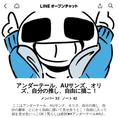
Go
share
se
back
to
home
アンダーテール、AUサンズ、オリ
ズ、自分の推し、自由に描こ！
メンバー 32
ノート 42
ここはアンダーテール、AUサンズ、オリズ、自分の推し、自
分の趣味、とにかく自由に描いて見せ合うとこ！自由に入って
絵を見せ合いっこOK！荒らしは絶対❌#アンダーテール#AUサ