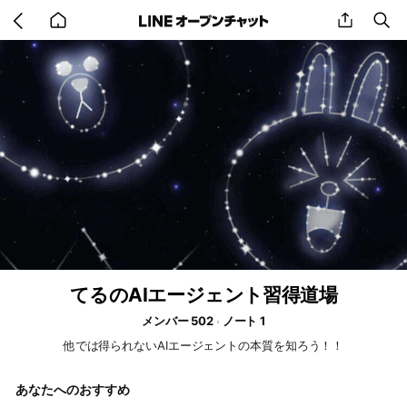
Go
share
se
back
to
home
てるのAIエージェント習得道場
メンバー 502
ノート 1
他では得られないAIエージェントの本質を知ろう！！
あなたへのおすすめ