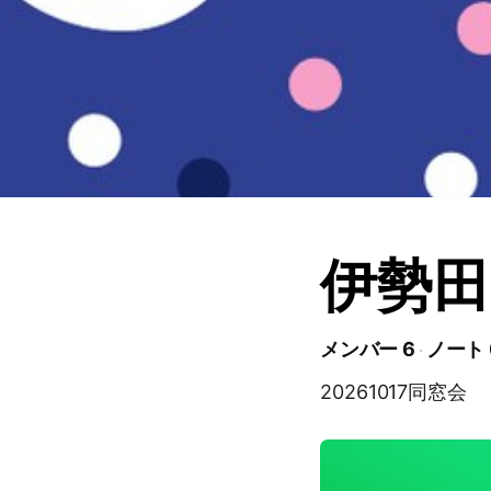
伊勢田❗
メンバー 6
ノート 
20261017同窓会