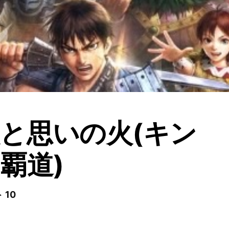
と思いの火(キン
覇道)
 10