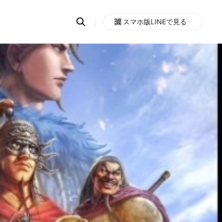
Search
スマホ版LINEで見る
OpenChats
Open
or
search
messages
area