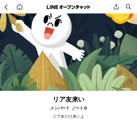
Go
share
se
back
to
home
リア友来い
メンバー 1
ノート 0
リア友だけ来いよ