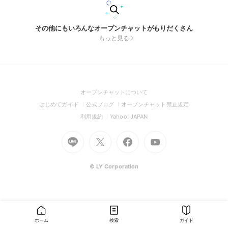
その他にもいろんなオープンチャットがもりだくさん
もっと見る
(Open
オープンチャットについて
in
(Open
(Open
(Open
はじめてガイド
公式ブログ
オープンチャット禁止規定
a
in
in
in
(Open
(Open
利用規約
Yahoo! JAPAN
new
a
a
a
in
in
window)
Go
new
Go
new
Go
Go
new
a
a
to
window)
to
window)
to
to
window)
new
new
Line
X
Facebook
Youtube
window)
window)
(Open
(Open
(Open
(Open
© LY Corporation
in
in
in
in
a
a
a
a
new
new
new
new
window)
window)
window)
window)
ホーム
検索
ガイド