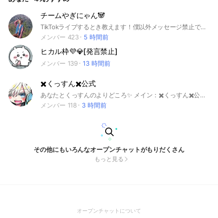
チームやぎにゃん🐼
TikTokライブするとき教えます！僕以外メッセージ禁止でお願いします🐼 ノート見てね！！ #やぎにゃん #日本一周
メンバー 423
5 時間前
ヒカル枠💜💎[発言禁止]
メンバー 139
13 時間前
✖️くっすん✖️公式
あなたとくっすんのよりどころ✨️ メイン：✖️くっすん✖️公式 サブ ：✖️くっすん✖️休憩室ෆ( ✿ ૢ •͈ ｡•͈ ) ✖️ルール✖️ 参加者は、TikTokと名前アイコンを同じにして下さい!! ✖️メイン✖️ くっすんだけ発言可能です!!(｀･ω･´) ✖️サブ✖️ 参加者全員が発言可能です٩(ˊᗜˋ*)و” １．✖️くっすん✖️配信中は、使用禁止!! ２．オプチャが負担にならないように!! ３．お互いに返信を求めないこと!!返信は自由!!既読スルーOK ４．2人等でメンションで話し続けるのは禁止('ω'乂) ５．定型文的なあいさつは要りません!! 例：くっすん今日も配信ありがとう的な？笑 ６．皆さん対等なので、マウントを取らないこと!! ７．顔なじみも新しい方もみんなで楽しむこと!!٩(ˊᗜˋ*)و” .
メンバー 118
3 時間前
その他にもいろんなオープンチャットがもりだくさん
もっと見る
(Open
オープンチャットについて