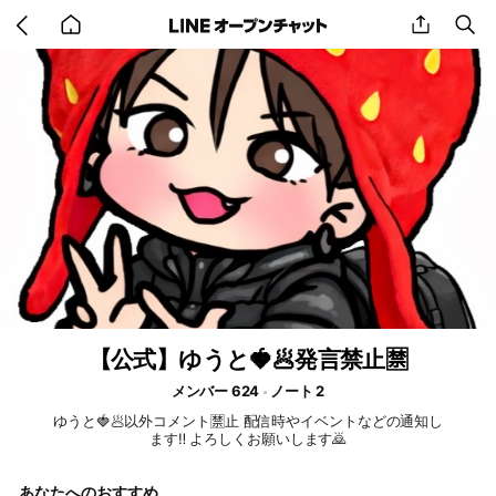
Go
share
se
back
to
home
【公式】ゆうと🍓🥟発言禁止🈲
メンバー 624
ノート 2
ゆうと🍓🥟以外コメント🈲止 配信時やイベントなどの通知し
ます‼️ よろしくお願いします🙇
あなたへのおすすめ