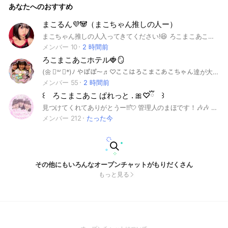
あなたへのおすすめ
ないでくださいね.🫵🏿😖 約束✌🏻 ↓ 🍽️カフェという言葉が出
たら休憩お時間です.🌦️守ってくださいね.😿🫵🏿 ーーーーーー
ーーーーーーーーーーーー ここまで見たら 🎫プレゼントしま
まこるん💜🐼（まこちゃん推しの人ー）
す.💗🫵🏿 ろむあの森のなかまたちへ行ってらっしゃーい.👐🏻
まこちゃん推しの人入ってきてください!😆 ろこまこあこちゃん推しの人も是非入ってきてねー👍 注意⚠️荒らさないでください 人が嫌がるような発言や行動は やめてください！もしやった場合は強制退会させます 体験の人は🕶️🥰を付けてね みんなで仲良く話そう！ ※共同管理者になりたい人は教えてねー（相談する！）なれない場合もあるからその時は文句言わないでね🙏 お願いします🙇
🎀
メンバー 10
2 時間前
ろこまこあこホテル🍓🪞
(🌼 ॑꒳ ॑*)ﾉ やぽぽ～♬︎♡ここはろこまこあこちゃん達が大好きな人達が集まるところだよん！みんなで仲良く楽しくおしゃべりしよん！雑談とか恋バナしようねんｗ男女関係なく入って全然いいよー！👍🏻 気軽に入ってね〜！😻😻まってるヨｯ ✄------------------- 抜けるるーる⤵︎ ︎ 管理人か副官に許可を貰う!! ✄------------------- アンチ❌ 荒らし❌ ⚠️注意⚠️ 荒らし❌ 足抜け❌（即抜け期間1日） 体験マーク 🍒🌸 #ろこまこあこ #仲良くしよん！
メンバー 55
2 時間前
꒰ ろこまこあこ ぱれっと . 🎀♡ྀི ꒱
見つけてくれてありがとうー‼️💘 管理人のまほです！🎶🎶 よければ最後まで読んでってください‼️🥰 ❤︎ ここは、ろこまこあこちゃんへの"大好き！！"をみんなで楽しく共有する場所です‼️🎵 "「ろこまこあこちゃんが大好き｣という気持ちさえあれば、誰でも楽しめる！"そんな場所にしたいなっておもってます🥰💘 ‪‪❤︎‬ 抜ける時 特にルールはありません🈚️🎶 即抜けや無言抜けも🙆🏻‍♀️です‼️ 退会時の通知も出ない設定になっています♪ ❤︎ 色んな色がそろうほど、絵はもっときれいになります🎨💖 ぱれっとも、みんなの個性がそろうほど素敵な場所に！ あなたもぜひ、一緒に色を加えてみませんか❓🎶 ❤︎ 管理人 ⇝ まほ 作成日 ⇝ 2025.1/11 目標人数 ⇝ 222人 #ろこまこあこ #ろむあ #RMA #rma #推し活 #雑談 #ぱれっと #ろこんず #まこるん #あこんず
メンバー 212
たった今
その他にもいろんなオープンチャットがもりだくさん
もっと見る