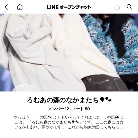
Go
share
se
back
to
home
ろむあの森のなかまたち🌳🐾
メンバー 12
ノート 50
やっほう . 👐🏻🐾 よくもいらしてくれました . 🫶🏻🌦️ こ
こは、 「ろむあ森のなかまたち🌳🐾」です.‼️ ここの森にはカ
フェ☕️もあり、賑やかです.♩ これから約束👐🏻してもらって
も良いですか.🫵🏿❓ 見た方限定🎫あげますね.💗🫵🏿 約束☝🏻
アスレチックがありますが、店長また副店員に許可なしで行か