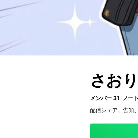
さおりん
メンバー 31
ノート
配信シェア、告知