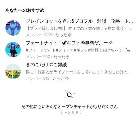
🙆‍♂️ #スキビディトイレ #アニメーション #オリジナルスト
ーリー
あなたへのおすすめ
ブレインロットを盗む&ブロフル 雑談 攻略 トレードお手伝い 【ロブロックス】
【プラベ貸し出し中‼️】 本オプの人数が増える度に課金アイテム配布👀 botが非常に充実!!! サブオプ多数！ ぜひ来てください‼️ ↓できれば読んで↓ 別ゲー○ クロストレード○ みんなの要望は取り入れていくし、楽しいオプにしたいのでぜひ入ってね 実の配布はたまにする。 ↓読まなくていい↓ どうも！管理人のあるふぁです ここのオプではロブロックスのブロフルの攻略等をしていきます！ 荒らしや迷惑になること以外は自由です 基本無償です 手伝うことを断る事はありませんので気軽に言ってくださいね^^ 反応しないからといって抜けないでね 抜けなかったら手伝うから 主は大体のことなら手伝えます 雑談もします ちょくちょく配布もします たまに要件だけ済んだらすぐに抜ける人がいるのでそういうのはやめてほしい 雑談たくさんしたいです 副官は信頼できる人 何か分からないことがあったら管理人か副官に言ってね #ブロフル#ブロックスフルーツ#ロブロックス#roblox#bloxfruits#ゲーム#game#雑談#トイレットタワーディフェンス#TTD#ttd#トイタワ#トイレットタワーディフェンス雑談交換#ブロックスフルーツv4#ブロックスフルーツ覚醒#ブロックスフルーツリヴァイアサン#バウンティラッシュ#バウンティ#庭を成長させる#庭を育てる#神ゲー#ダダサバイバー#arufa #あるふぁ#ハイパーショット#99日#ブレインロット
メンバー 1035
たった今
フォートナイト！🦖ギフト🎁無料だよー🎉
#フォートナイト#フォトナ#ギフト#無料であげちゃう！🦕
メンバー 200
たった今
きのこたけのこ雑談
楽しく雑談とかライブトークをしています‼️ きのこたけのこに関係ないことでも(・∀・)ｵｯｹｰ! 気になったらぜひ来てね‼️待ってるよ‼️
メンバー 912
たった今
その他にもいろんなオープンチャットがもりだくさん
もっと見る