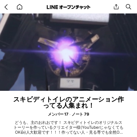
Go
share
se
back
to
home
スキビディトイレのアニメーション作
ってる人集まれ！
メンバー 17
ノート 79
どうも、主のおれおです！ スキビディトイレのオリジナルス
トーリーを作っているクリエイター様(YouTuberじゃなくても
OK👍)人大歓迎です！！！作ってない人・見る専でも全然OK