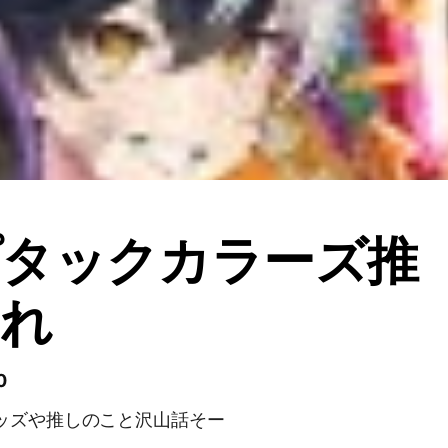
プタックカラーズ推
まれ
0
ッズや推しのこと沢山話そー