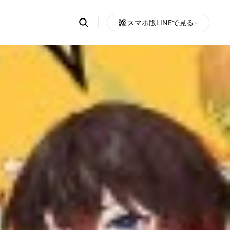
Search
スマホ版LINEで見る
OpenChats
Open
or
search
messages
area