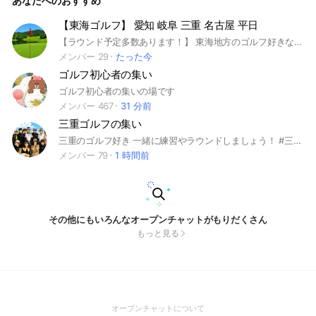
あなたへのおすすめ
【東海ゴルフ】 愛知 岐阜 三重 名古屋 平日
【ラウンド予定多数あります！】 東海地方のゴルフ好きな方を募集してます⛳️ 愛知 岐阜 三重のゴルフ場に平日に行ける方是非ご一緒しませんか？(^^) メンバーさんは皆さんマナーよく毎回笑いながらのラウンドですのでスコアに自信の無い方も是非どうぞ☺️ 参加資格はゴルフが好きなら誰でもOKです ラウンド参加型なので参加出来る方のみお願いします！ 性別も年齢も関係無く皆んなで楽しくラウンド⛳しましょう！ #ゴルフ#ラウンド#愛知#岐阜#三重#東海#名古屋#平日#平日ゴルフ#平日ラウンド#ゴルフ好き#ゴルフ男子#ゴルフ女子#楽しい#男子#女子#ランチ#グルメ#オシャレ#お洒落#おしゃれ#ゴルフウェア#楽しい#楽しむ#トーク#雑談#ゴルフトーク#ゴルフ談義#暇#暇つぶし
メンバー 29
たった今
ゴルフ初心者の集い
ゴルフ初心者の集いの場です
メンバー 467
31 分前
三重ゴルフの集い
三重のゴルフ好き 一緒に練習やラウンドしましょう！ #三重 #ゴルフ #東海 ＃初心者 ＃愛知
メンバー 79
1 時間前
その他にもいろんなオープンチャットがもりだくさん
もっと見る
(Open
オープンチャットについて