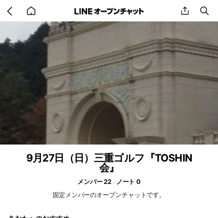
Go
share
se
back
to
home
9月27日（日）三重ゴルフ『TOSHIN
会』
メンバー 22
ノート 0
固定メンバーのオープンチャットです。