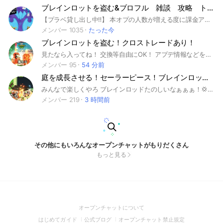
ブレインロットを盗む&ブロフル 雑談 攻略 トレードお手伝い 【ロブロックス】
【プラベ貸し出し中‼️】 本オプの人数が増える度に課金アイテム配布👀 botが非常に充実!!! サブオプ多数！ ぜひ来てください‼️ ↓できれば読んで↓ 別ゲー○ クロストレード○ みんなの要望は取り入れていくし、楽しいオプにしたいのでぜひ入ってね 実の配布はたまにする。 ↓読まなくていい↓ どうも！管理人のあるふぁです ここのオプではロブロックスのブロフルの攻略等をしていきます！ 荒らしや迷惑になること以外は自由です 基本無償です 手伝うことを断る事はありませんので気軽に言ってくださいね^^ 反応しないからといって抜けないでね 抜けなかったら手伝うから 主は大体のことなら手伝えます 雑談もします ちょくちょく配布もします たまに要件だけ済んだらすぐに抜ける人がいるのでそういうのはやめてほしい 雑談たくさんしたいです 副官は信頼できる人 何か分からないことがあったら管理人か副官に言ってね #ブロフル#ブロックスフルーツ#ロブロックス#roblox#bloxfruits#ゲーム#game#雑談#トイレットタワーディフェンス#TTD#ttd#トイタワ#トイレットタワーディフェンス雑談交換#ブロックスフルーツv4#ブロックスフルーツ覚醒#ブロックスフルーツリヴァイアサン#バウンティラッシュ#バウンティ#庭を成長させる#庭を育てる#神ゲー#ダダサバイバー#arufa #あるふぁ#ハイパーショット#99日#ブレインロット
メンバー 1035
たった今
ブレインロットを盗む！クロストレードあり！
見たなら入ってね！ 交換等自由にOK！ アプデ情報などを乗っけていこうと思います！ #ジャパニーズブレインロットを盗む#日本のブレインロットを盗む#japanese steal a brainrot
メンバー 95
54 分前
庭を成長させる！セーラーピース！ブレインロットタワーディフェンス！ブレインロットを盗む！
みんなで楽しくやろ ブレインロッドたのしいなぁぁぁ！💢 #ブレインロットタワーディフェンス #ブレインロッドタワーディフェンス #ブレインロット #ブレインロッド#タワーディフェンス #ブレインロットカード #ロブロ #ロブロックス#セーラーピース#ロブロックスセーラーピース TD ROBRO X グリッチだめ 盗む ブレインロットを盗むブレインロッド セーラーピース 庭2を育てる
メンバー 219
3 時間前
その他にもいろんなオープンチャットがもりだくさん
もっと見る
(Open
オープンチャットについて
in
(Open
(Open
(Open
はじめてガイド
公式ブログ
オープンチャット禁止規定