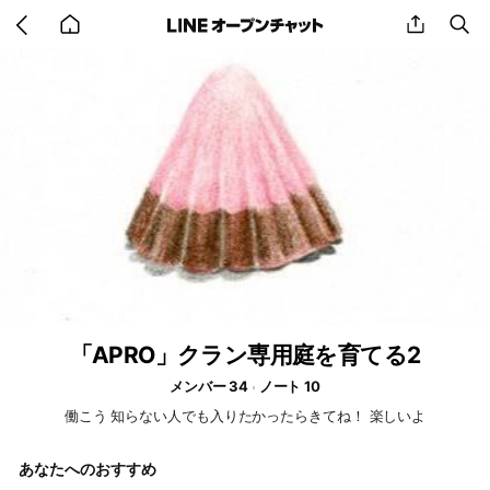
Go
share
se
back
to
home
「APRO」クラン専用庭を育てる2
メンバー 34
ノート 10
働こう 知らない人でも入りたかったらきてね！ 楽しいよ
あなたへのおすすめ