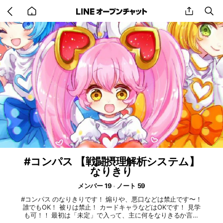
Go
share
se
back
to
home
#コンパス 【戦闘摂理解析システム】
なりきり
メンバー 19
ノート 59
#コンパス のなりきりです！ 煽りや、悪口などは禁止です〜！
誰でもOK！ 被りは禁止！ カードキャラなどはOKです！ 見学
も可！！ 最初は「未定」で入って、主に何をなりきるか言っ