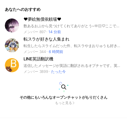
てからなりきってください！ 主チャはいってくださいね！！
今いるキャラ 計13名+未定1名 ・リリカ ・ルルカ ・マルコ
あなたへのおすすめ
ス'55 ・イグニス ・デルミン ・忠臣 ・アダム=ユーリエフ ・
ソーン・ユーリエフ ・液体金属ロボMetadoll-774 ・芥川龍之
介 ・ヴィーセリツァ ・狐ヶ崎甘色
‪❤︎‬‪夢絵無償依頼場‪❤︎‬‪
数あるおぷから見つけてくれてありがとう~‪🫶🏻♡ここでは素敵な夢女子、夢男子の事をお手伝いするおぷだよ🎵気になったなら入ってヲタ活頑張ろ~.ᐟ‪ 推しが不在な方も大歓迎🙇🏻‍♀️‪‪❤︎ #夢絵 #無償 #夢女子 #夢男子 #夢活 #夢絵無償依頼
メンバー 897
14 分前
転スラが好きな人集まれ
転生したらスライムだった件、転スラやまおりゅうも好きな人は誰でも大歓迎なので自由に語りましょ (o´艸`) まおりゅうをやってる人も来てね 参加したらルールを読んでね 転生したらスライムだった件 転スラ #転生したらスライムだった件 #転スラ #まおりゅう テンペストストーリーズ
メンバー 344
6 時間前
LINE英語翻訳機
送信したメッセージが英語に翻訳されるオプチャです。英語の勉強などにお使いください。 #学習 #翻訳 #交流 #勉強
メンバー 3899
たった今
その他にもいろんなオープンチャットがもりだくさん
もっと見る