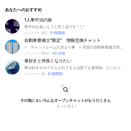
です！マナー守ってみんなで盛り上げて行きましょう(^^) トー
ク脱線はほどほどで敬語をしっかり使いましょう☆
あなたへのおすすめ
1人車中泊の旅
車中泊を楽しもうと言う会です！^_^
メンバー 452
5 時間前
自動車整備士"限定" 情報交換チャット
⭐️ チャットルームの決まり事 ⭐️ 現役の自動車整備士同士で整備や故障修理の相談が目的です DIY目的で自動車整備士へ質問したい方（現役の整備士では無い方）のご質問は禁止です 整備士を志す学生さんからの進路の質問は専用のルームを用意してあるのでそちらでどうぞ （自分の車を整備したい等の質問は禁止） ⭐️ 質問内容によってそれぞれ相談ルームがあります ⭐️ メインのチャットルームにて自動車整備、故障についての相談ができますが、工具について、診断機について等、専門分野毎に別の相談ルームを用意しています ご質問内容によっては別ルームにてご相談をお願いする事になります 右上の「三」をタップし、トークルーム一覧から別ルームへご入室下さい ⭐️ 質問の仕方 ⭐️ ・車種(必要ならグレード) ・初度登録 ・型式 ・エンジン型式 ・総走行距離 ・症状 ・どこまで診てあるか （故障コードや測定数値等） 以上のような基本情報を添付して頂くと回答を頂きやすいです 故障探求にあたり役に立ちそうな情報はなるべく記載して下さい 初めて質問される場合は過去の質問のやりとりを遡って読んで頂き、聞き方や文面の参考にして下さい 回答をもらったらお例の返信を忘れずに 回答をもとに整備した結果の報告もお願いします ↑ これはこのチャットに参加されてる皆さまがすごく楽しみにされてる部分です ⭐️ 投稿マナー ⭐️ 投稿文はできる限りまとめて1投稿にすること （一文ずつ複数投稿すると通知が増えて迷惑です） 車両データは車検証をそのまま撮影して投稿せず必要な情報のみを文字にして投稿するとこ （万が一の個人情報漏れを防ぐため） 車両の写真を投稿する場合は特にナンバーが写り込まないように気をつけること 質問への返信はなるべくリプライ機能を使用すること （質問者さんに回答が届かない事があるので） 愚痴、批判の言い合いや長々とした整備に関連しない会話の禁止（参加されてる他者さんが読んでも楽しめない益の無い会話） 個人同士、知り合いとの直接的な整備にあまり関連しない長々とした会話の禁止（オフ会チャットルームを除く） 音声付きスタンプ禁止 威圧的なタメ口禁止 口論に発展した場合は強制退会して頂く場合があります 他のオープンチャット、外部のサイトへの勧誘、誘導行為はご遠慮ください
メンバー 1560
43 分前
車好きと仲良くなりたい
車が好きやカスタムされてる人は誰でも参加🆗。とにかく車が好きな人が集まるグループ😃 #車 #車好き #試乗会 #カスタム #BMW #レクサス #ポルシェ #ベンツ #車好きとつながりたい #友達募集 #車仲間 #ドライブ
メンバー 30
8 時間前
その他にもいろんなオープンチャットがもりだくさん
もっと見る