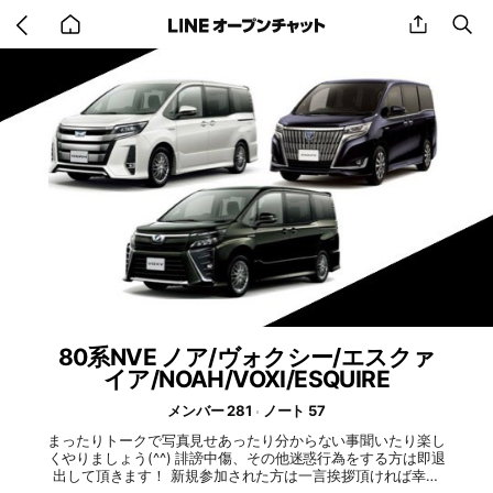
Go
share
se
back
to
home
80系NVE ノア/ヴォクシー/エスクァ
イア/NOAH/VOXI/ESQUIRE
メンバー 281
ノート 57
まったりトークで写真見せあったり分からない事聞いたり楽し
くやりましょう(^^) 誹謗中傷、その他迷惑行為をする方は即退
出して頂きます！ 新規参加された方は一言挨拶頂ければ幸い