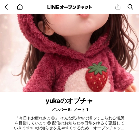
Go
share
se
back
to
home
yukaのオプチャ
メンバー 5
ノート 1
「今日もお疲れさま🥺」 そんな気持ちで帰ってこられる場所
を目指しています😌 配信のお知らせや日常をゆるく更新して
いきます✨ ※お知らせを見やすくするため、オープンチャット
は管理者のみ投稿となっています😌 嬉しい日も、そうじゃな
い日も。 みんなが「ここに来ると少しホッとする」と思える