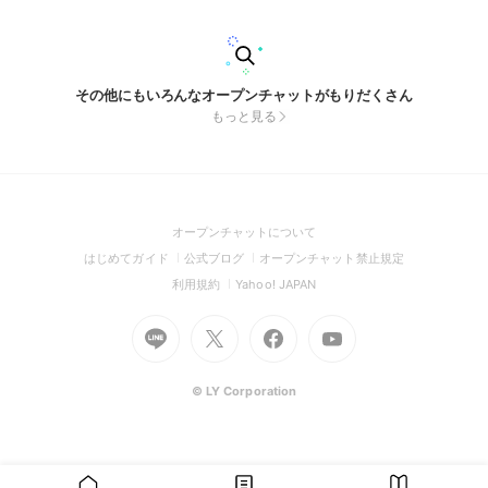
場所になりますように🫶
その他にもいろんなオープンチャットがもりだくさん
もっと見る
(Open
オープンチャットについて
in
(Open
(Open
(Open
はじめてガイド
公式ブログ
オープンチャット禁止規定
a
in
in
in
(Open
(Open
利用規約
Yahoo! JAPAN
new
a
a
a
in
in
window)
Go
new
Go
new
Go
Go
new
a
a
to
window)
to
window)
to
to
window)
new
new
Line
X
Facebook
Youtube
window)
window)
(Open
(Open
(Open
(Open
© LY Corporation
in
in
in
in
a
a
a
a
new
new
new
new
window)
window)
window)
window)