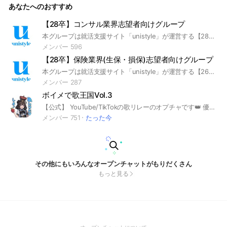
あなたへのおすすめ
【28卒】コンサル業界志望者向けグループ
本グループは就活支援サイト「unistyle」が運営する【28卒】コンサル業界志望者向けのグループになります。 #就活 #28卒 #コンサル #シンクタンク #インターンシップ #本選考 #大学生 #unistyle #ユニスタイル #面接 #採用 #内定 #ES #エントリーシート #自己分析 #業界研究 #企業研究 #自己PR #ガクチカ #学生時代頑張ったこと #志望動機 #webテスト
メンバー 596
【28卒】保険業界(生保・損保)志望者向けグループ
本グループは就活支援サイト「unistyle」が運営する【26卒】保険業界(生保・損保)志望者向けのグループになります。 #就活 #26卒 #金融 #保険 #生命保険 #損害保険 #インターンシップ #本選考 #大学生 #unistyle #ユニスタイル #面接 #採用 #内定 #ES #エントリーシート #自己分析 #業界研究 #企業研究 #自己PR #ガクチカ #学生時代頑張ったこと #志
メンバー 287
ボイメで歌王国Vol.3
【公式】 YouTube/TikTokの歌リレーのオプチャです👑 優里ちゃんねる出演‼️ 創設者 はるよよ スピナ 歌のテスト
メンバー 751
たった今
その他にもいろんなオープンチャットがもりだくさん
もっと見る