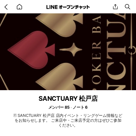
Go
share
se
back
to
home
SANCTUARY 松戸店
メンバー 85
ノート 6
🃏 SANCTUARY 松戸店 店内イベント・リングゲーム情報など
をお知らせします。 ご来店中・ご来店予定の方はぜひご参加
ください。