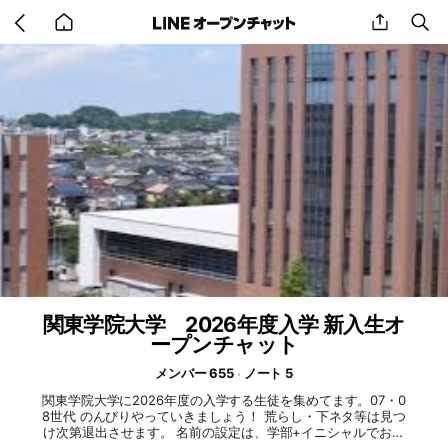
Go
share
se
back
to
home
関東学院大学 2026年度入学 新入生オ
ープンチャット
メンバー 655
ノート 5
関東学院大学に2026年度の入学する生徒を集めてます。07・0
8世代 のんびりやっていきましょう！ 荒らし・下ネタ等は見つ
け次第退出させます。 名前の設定は、学部+イニシャルでお願