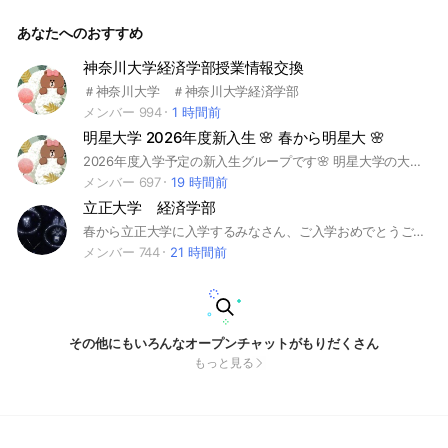
いします。
あなたへのおすすめ
神奈川大学経済学部授業情報交換
＃神奈川大学 ＃神奈川大学経済学部
メンバー 994
1 時間前
明星大学 2026年度新入生 🌸 春から明星大 🌸
2026年度入学予定の新入生グループです🌸 明星大学の大学生活や履修、部活・サークル情報、授業など相談しましょう！誰でも気軽に質問OKです！ ※荒らし・勧誘は即強制退会です #春から明星大 #明星大学 #2026年度 #新入生 #合格 #履修
メンバー 697
19 時間前
立正大学 経済学部
春から立正大学に入学するみなさん、ご入学おめでとうございます！ このオープンチャットでは、おすすめの授業やサークル、新歓情報をみんなでシェアしましょう！立正大学の入学生なら学部問わず、誰でも大歓迎です！ このチャットは、立正大学の新入生同士でつながりを作りたい、情報を共有したい人向けです。入学を考えている方や、友達を作りたい方、2025年から入学予定の方もぜひご参加ください！ おすすめのサークル情報、楽単（簡単に単位が取れる授業）の情報、休講情報、過去問の共有など、大学生活に役立つ情報をみんなで交換していきましょう！ #立正生 #立正大学 #1年生 #立正1年 #過去問 #サークル #楽単 #情報共有 #新歓 #2026年 #入学 #春から立正
メンバー 744
21 時間前
その他にもいろんなオープンチャットがもりだくさん
もっと見る