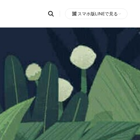
Search
スマホ版LINEで見る
OpenChats
Open
or
search
messages
area