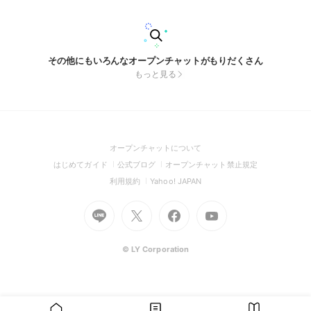
その他にもいろんなオープンチャットがもりだくさん
もっと見る
(Open
オープンチャットについて
in
(Open
(Open
(Open
はじめてガイド
公式ブログ
オープンチャット禁止規定
a
in
in
in
(Open
(Open
利用規約
Yahoo! JAPAN
new
a
a
a
in
in
window)
Go
new
Go
new
Go
Go
new
a
a
to
window)
to
window)
to
to
window)
new
new
Line
X
Facebook
Youtube
window)
window)
(Open
(Open
(Open
(Open
© LY Corporation
in
in
in
in
a
a
a
a
new
new
new
new
window)
window)
window)
window)