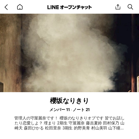
Go
share
se
back
to
home
櫻坂なりきり
メンバー 11
ノート 21
管理人の守屋麗奈です！ 櫻坂のなりきりオプです 皆でお話し
たり恋愛しよ？ 埋まり 2期生 守屋麗奈 藤吉夏鈴 田村保乃 山
崎天 森田ひかる 松田里奈 3期生 的野美青 村山美羽 山下瞳月
向井純葉 4期生 松本和子 卒業生 菅井友香 渡辺梨加 来てくれ
るの待ってます!