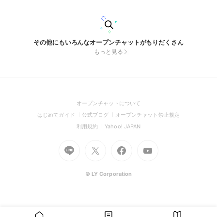
その他にもいろんなオープンチャットがもりだくさん
もっと見る
(Open
オープンチャットについて
in
(Open
(Open
(Open
はじめてガイド
公式ブログ
オープンチャット禁止規定
a
in
in
in
(Open
(Open
利用規約
Yahoo! JAPAN
new
a
a
a
in
in
window)
Go
new
Go
new
Go
Go
new
a
a
to
window)
to
window)
to
to
window)
new
new
Line
X
Facebook
Youtube
window)
window)
(Open
(Open
(Open
(Open
© LY Corporation
in
in
in
in
a
a
a
a
new
new
new
new
window)
window)
window)
window)