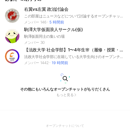
右翼vs左翼 政治討論会
この部屋はニュースなどについて討論するオープンチャットです！ ～禁止事項～ ・即抜け ・メンバーに対する通報 ・その他「LINEオープンチャットの規約に違反する行為」 #オープンチャット#ライブトーク#ライト#話題#最新#雑談#政治#経済#政経#時事#世界#情勢#世界情勢#戦争#紛争#軍事#兵器#武器#災害#地震#津波#事件#未解決#考察#知識#教養#研究#勉強#学習#歴史#世界史#日本史#哲学#倫理学#論理#総選挙#衆院選#参院選#右派#左派#極右#極左#中庸#中道派#リベラル派#タカ派#ハト派#親米#反米#親露#反露#親中#反中#親韓#嫌韓#思想#愛国#憂国#革新#革命#議論#言論#国政#権威主義#専制主義#民主主義#自由民主主義#社会主義#共産主義#改憲#護憲#憲法改正#構造改革#財務省#増税#減税#円安#国防#自衛隊#核兵器#原発#領土問題#拉致被害者#副首都構想#多様性#同性婚#LGBTQ#コロナ#反ワク#陰謀論#チャットGPT#海外旅行#インボイス制度#投資#案件#宣伝#株#新NISA#政党#自民党#日本維新の会#国民民主党#中道改革連合#参政党#日本保守党#チームみらい#日本第一党#NHK党#幸福実現党#日本共産党#れいわ新選組#社民党#再生の道#中国共産党#民主党#共和党#MAGA#関税#環境問題#SDGs#カーボンニュートラル#CO2削減#天皇#皇室#宮家#神事#神道#宗教#仏教#イスラム#シーア派#スンニ派#キリスト#ユダヤ#シオニスト#シオニズム#ソビエト#ナチス#初心者#未成年#差別#技能実習制度#クルド人問題#裏金問題#経団連#日教組#幸福の科学#創価学会#統一教会#安倍晋三#菅義偉#麻生太郎#高市早苗#玉木雄一郎#野田佳彦#百田尚樹#安野貴博#ひろゆき#トランプ#プーチン#ゼレンスキー#エルドアン#ハメネイ師#ネタニヤフ#ヒトラー#レーニン#スターリン#北方領土#北方四島#尖閣諸島#竹島#台湾有事#中東情勢#パレスチナ紛争#ウクライナ紛争#シリア内戦#日本#台湾#ウイグル#チベット#中国#韓国#北朝鮮#USA#アメリカ#カナダ#イギリス#フランス#ドイツ#デンマーク#ロシア#トルコ#イラン#イラク#シリア#イエメン#サウジアラビア#イスラエル#グリーンランド#ベネズエラ#コロンビア#🌐#🇯🇵#🎌#ニコニコ#YouTube
メンバー 146
5 時間前
駒澤大学仮面浪人サークル(仮)
駒澤仮面同士の集いの場
メンバー 30
【法政大学 社会学部】1〜4年生🌸（履修・授業・サークル）｜CAPS
法政大学社会学部に在籍している大学生向けのオープンチャットです🥳 授業やサークル、ゼミなどの情報共有に是非是非ご活用ください🎉 #法政大学 #社会学部 #大学 #CAMPANION
メンバー 1442
19 時間前
その他にもいろんなオープンチャットがもりだくさん
もっと見る
(Open
オープンチャットについて