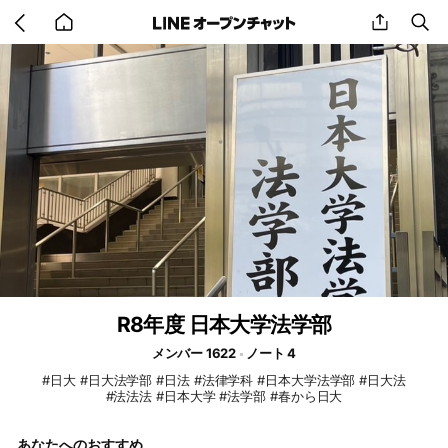
Go
share
se
back
to
home
R8年度 日本大学法学部
メンバー 1622
ノート 4
#日大 #日大法学部 #日法 #法律学科 #日本大学法学部 #日大法
#法法法 #日本大学 #法学部 #春から日大
あなたへのおすすめ