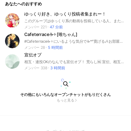
あなたへのおすすめ
ゆっくり好き、ゆっくり投稿者集まれー！
このグループはゆっくり系の動画を投稿している人、またはゆっくり動画が好きな人が気軽に雑談、動画についての相談などができる場です。 宣伝はノートに、プロフィール画像は何かしら付けるようお願いします。 抜ける時は抜ける前に「抜けます」などと言ってから抜けて頂くようお願いします。 入ったら大事なノートの確認お願いします m(_ _)m #ゆっくり #ゆっくり実況 #YouTube #ゆっくり茶番 #PV #霊夢 #魔理沙 ＃ゆっくりPV #東方 #東方Project
メンバー 221
47 分前
Cafeterrace☕✧[唯ちゃん]
#Cafeterrace☕✧にいるような気分で☕*°寛げる🎶お部屋を作りました☕*°#ご参加お待ちしてます🌟#ライブトーク告知可🎙#
メンバー 28
5 時間前
宣伝オプ
相互・連投OKのなんでも宣伝オプ！ 荒らし🆖 宣伝、相互で毎日盛り上がっています！ 管理人は現在、このルームと相互しているオプはありません！ 2024年5月31日設立 数人共同で作成したオープンチャット 2024/9月 100人突破しました！ 2025/2月 120人達成！ 2025/5/2 130人達成～ 7/26 150人達成！ 8/10 160人達成！ 8/31 200人達成！ ＃宣伝
メンバー 338
3 時間前
その他にもいろんなオープンチャットがもりだくさん
もっと見る