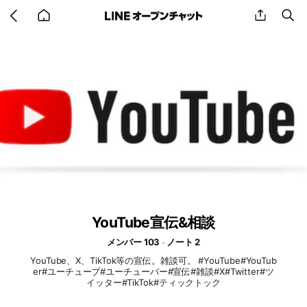
Go
share
se
back
to
home
YouTube宣伝&相談
メンバー 103
ノート 2
YouTube、X、TikTok等の宣伝。雑談可。 #YouTube#YouTub
er#ユーチューブ#ユーチューバー#宣伝#雑談#X#Twitter#ツ
イッター#TikTok#ティックトック