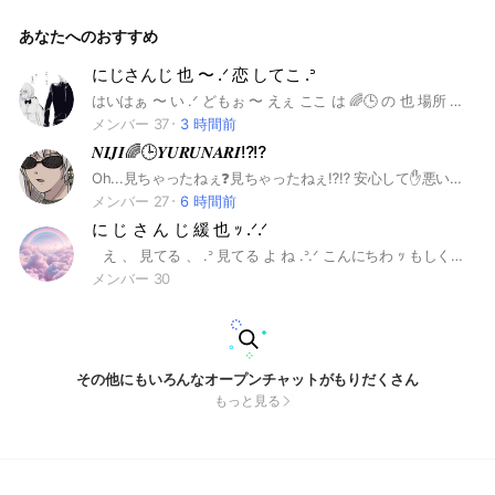
からダメだゴラァ ハント？じゃんじゃんしとけぇ！ 恋人奪？
相手が悲しむからだめェー 絵文字はOK！ スタンプはなるべく
あなたへのおすすめ
辞めてね(笑) 写真はいいよ(ネタ画とかね) キャラ？！キャラな
んてブレたっていい！！！ あとねルール質問あったらあれに
書いといて入る前の鍵 よろしく 管理人当ててみてくださいね
にじさんじ 也 〜 .ᐟ 恋 してこ .ᐣ
絶対これ難しいから当てられないね😘 えぇまだ見てるマジで
はいはぁ 〜 い .ᐟ どもぉ 〜 えぇ ここ は 🌈🕒 の 也 場所 です .ᐟ まぁ 主 が 女性ライバー を 練習 したいがため に 作った 場所 笑 だから って 適当 に 管理 するわけ じゃ ないからな .ᐣ まぁ 、 一旦 ルール 説明 ね ． 〇 ハント 、 マブ 、 隣 、 掛け持ち （ 2人まで で 同性 の 掛け持ち は あまり して欲しく ない かも .ᐟ ） ⛌ 同顔 、 荒らし 、 即抜け 、 未定 の まま 、 無言着席 ってな感じ かな 〜 掛け持ち は 別 に 同性 でも いいんだけど 、 あんま 偏って ほしく ないから 、 同性 じゃない 方 が いいなぁ 〜 って 感じ .ᐣ 笑 って わけ で ルール は 大体 分かっただろ .ᐣ わかったな ． よし ． マジ で 分かったヤツ だけ 入ってこい .ᐟ .ᐟ ほんと に 管理人 は 即抜け だけ は 許さないんで 、 そこだけ 特 に 注意 ね .ᐣ ってな わけ で 、 入ってらっしゃ 〜 い .ᐟ お .ᐣ まだ 見てんだ ． へぇ 〜 .ᐣ 流石 に ここまで 来たら ねぇ .ᐣ 管理人 当ててみて .ᐟ この プレビュー なんも 考えず に 主 の 口調 だから めちゃくそ 分かりにくい .ᐟ 笑 だから 、 当てたら 副官 あげるよ ． ここ だけ の 秘密 だからな .ᐟ ーー 🏷️ ーー #にじさんじ #にじさんじなりきり #2j3j #VTuber #なりきり #🌈🕒なりきり
すか ヒント欲しい感じですか 仕方ないな ヒントは敬語と私 こ
れで当てられたらもう😘😘😘😘😘😘しまくるね あぁこんな事
メンバー 37
3 時間前
しないか私 中で待ってるから早く来てくださいね？ 今入れば
𝑵𝑰𝑱𝑰🌈🕒𝒀𝑼𝑹𝑼𝑵𝑨𝑹𝑰⁉️⁉️
古参に、、、？！ #MECHATU-A #ROF-MAO #にじさんじ #
なりきり
Oh...見ちゃったねぇ❓見ちゃったねぇ⁉️⁉️ 安心して✋悪いようにはしないから🈂️ オプ名見てくれた通り🌈🕒の緩なりだよ？ 読めたかな😆 ここで一丁前にルール説明しちゃうよん🎶 🙆‍♀️なこと 同顔、騒ぐこと、卒業済ライバー、四月馬鹿 ハント、同伴、パロ、TS（非公式でも可） 🙅‍♀️なこと オリ、喧嘩、荒らし これぐらいだね、 基本的に常識さえ持ってれば誰でも ドンと来いだね‼️‼️‼️‼️ この下はタグだけだよ🫶 え、そんなに信頼できない？ ここまで来るまじか笑 じゃあ🆓のとこで管理人のファンマ当てられたら なんか、うん なるかも？？？？？？ 作った日 2026/05/03 11:35:50 タグちゃん達 #にじさんじ #🌈🕒 #njsj #2434 #緩なり #なりきり #也 #騒げ #てぇに飢えてる #てぇをくれ #お願いだから #ゆるゆる
メンバー 27
6 時間前
に じ さ ん じ 緩 也 ｯ .ᐟ.ᐟ
ㅤ ㅤ ㅤ え 、 見てる 、 .ᐣ 見てる よ ね .ᐣ.ᐟ こんにちわ ｯ もしくは こんばんわ .ᐟ.ᐟ 剣持 刀也 ですよ ～ .ᐣ 見つけて くれ て ありがとう ございます .ᐟ.ᐟ ここ は にじ さんじ ノ 緩 也 と なって おります .ᐟ.ᐟ 主に 、 同顔 、 掛け持ち 、 荒らし 、 ぅわき 以外 は しても おっけ ー って 感じ です .ᐟ.ᐟ とか 言いながら 今 ルール が 増えているので 緩也 なのか 言われてみれば 悩ましいが 、、 詳しくは 中に 入ってから .ᐟ.ᐟ 地雷 多い方 は 回れ右 推奨 。 気軽 二 お入り 下さい ｯ .ᐟ.ᐟ あ 、 入る時 は 一番 人数 多いところ に 入ってきて くださいね .ᐟ.ᐟ 埋 ま り .ᐣ 埋まり は 入ってから 確認してみて 下さい .ᐟ.ᐟ 需要 等 みて お決め下さい ～ .ᐟ.ᐟ リク 送る時 には 、 ちゃ ～んと 質問に 答えてください ね 、 .ᐣ 笑 貴方 の こと 、 待って ますから .ᐟ.ᐟ あ 、 最後 に 優先 しちゃう 人の 条件 、 .ᐟ.ᐟ 高浮上 ノ 人 は 、 1 長居 ノ 人 は 、 2 空白 厨 ノ 人 は 、 3 全て 当てはまる 人 は 4 の 番号 を 🆓 にて ご記入 して 下さいね 、 .ᐟ.ᐟ それでは 、 中で お会い しましょう 、 .ᐟ.ᐟ #2434 #njsj #2j3j #にじさんじ #也 #なりきり
メンバー 30
その他にもいろんなオープンチャットがもりだくさん
もっと見る