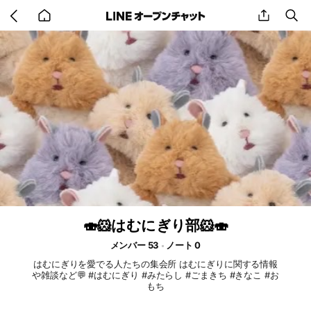
Go
share
se
back
to
home
🍣🐹はむにぎり部🐹🍣
メンバー 53
ノート 0
はむにぎりを愛でる人たちの集会所 はむにぎりに関する情報
や雑談など💬 #はむにぎり #みたらし #ごまきち #きなこ #お
もち