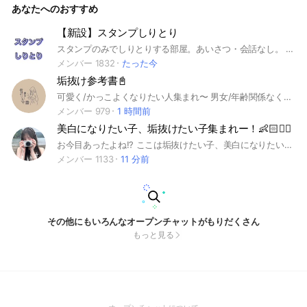
あなたへのおすすめ
【新設】スタンプしりとり
スタンプのみでしりとりする部屋。あいさつ・会話なし。 ルールを読んでからしりとりに参加してください😊 ⚠️間違えやすいルールとして、このお部屋は「ん」で終わったら、「ん・あ行」からのスタートです。 慣れないうちは間違えることもあるかと思いますが、注意されても次に気をつけてもらえたらOKなのでお気軽に参加してね😊
メンバー 1832
たった今
垢抜け参考書📓
可愛く/かっこよくなりたい人集まれ〜 男女/年齢関係なく気軽に入ってね♡ 即抜け❌((宣伝して抜けるとかありえないかんね？ 荒らし・下ネタ❌((強制退会・通報しちゃうぞ(ˊᗜˋ) 垢抜けとメチャクチャ関係ない話はやだよ。もし、辞めなかったら他の人の迷惑になるんですぐ蹴ります。 それと～、垢抜け参考書だから、ノートを垢抜けするための参考書のような形で作っていって欲しいなとおもいます(*^^*)自己紹介控えて欲しいです。 ※少し通知多め♡ んじゃ、中で待ってますんで、早く入ってちょうだい(っ˙˘˙)っ #垢抜け#男女兼用#可愛くなりたい#かっこよくなりたい#ファッション#メイク#髪型#ダイエット#スタイル#モテたい#オススメ
メンバー 979
1 時間前
美白になりたい子、垢抜けたい子集まれー！👶🏻❤️‍🔥
お今目あったよね!? ここは垢抜けたい子、美白になりたい子がみんなで頑張って努力するお部屋だよ！ ᧔❤︎᧓••このオプのルール••᧔❤︎᧓ 1 即抜け、無言抜け禁止❌ 2 荒らしもダメ❌ 3 女の子限定のオプ!! (男の子は違うオプに入ってくれると嬉しいです) 4 皆で楽しく話し合おう🤍 ルールはこれくらい！ 皆で楽しく頑張ってこ！🥞🎀 ※抜ける時は理由を言ってからにしてください ※オプの宣伝ありです🙆‍♀️でも宣伝だけして抜ける、宣伝目的では入らないでください。 作成日 💗２♡２３５.３‎💗
メンバー 1133
11 分前
その他にもいろんなオープンチャットがもりだくさん
もっと見る