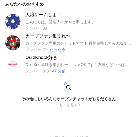
あなたへのおすすめ
でも大歓迎です！ライブトークで話したい、歌枠をしたいとい
う目的のためだけにトークに参加することは控えていただける
とありがたいです
人狼ゲームしよ！
こんにちは。管理人のかやと申します。 見つけてくださってありがとうございます。 良ければ一緒に人狼ゲームをやりませんか？ 人狼ゲームの役職の説明も中に作る予定です。 では、中で待ってます♪ ⚠︎注意 ・ 人狼ゲーム中はこの部屋への入室認証は止めさせて頂いています。ご了承ください。
メンバー 38
カープファン集まれ〜
カープファン専用のチャットです！ 優勝目指してみんなで応援しましょう！ 他球団ファンの方(カープ兼任を除く)は 参加しないようにお願いします。 #広島東洋カープ #カープファンと繋がりたい #LM系列
メンバー 77
たった今
QuizKnock好き
QuizKnock好き集まれー！ タメOKです！友達などいっぱい誘ってください！ 出来ればノートに自己紹介を書いてくれるとありがたいです！ みんなでQuizKnockを語りませんか？ また、サブチャットの方にQuizKnockスコレー有料会員限定のトークルームもございます！ ※荒らしはやめてください ※QuizKnockに関係ない話をなるべく控えてください #QuizKnock #伊沢拓司 #河村拓哉 #須貝駿貴 #ふくらP #こうちゃん #山本祥彰 #志賀玲太 #鶴崎修功 #乾 #ノブ #とむ
メンバー 318
47 分前
その他にもいろんなオープンチャットがもりだくさん
もっと見る