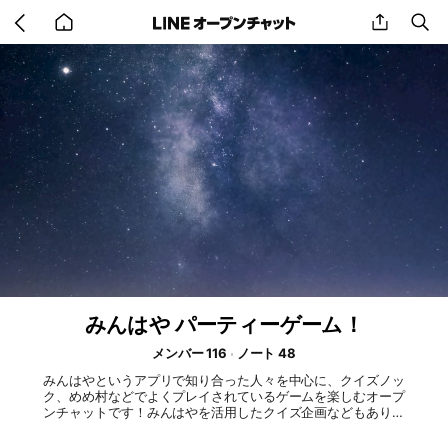
Go
share
se
back
to
home
みんはや パーティーゲーム！
メンバー 116
ノート 48
みんはやというアプリで知り合った人々を中心に、クイズノッ
ク、めめ村などでよくプレイされているゲームを楽しむオープ
ンチャットです！みんはやを活用したクイズ企画などもありま
すが、アプリをダウンロードせずにオプチャの活動を楽しむこ
とももちろんできます！気になった方は是非！興味がある方誰