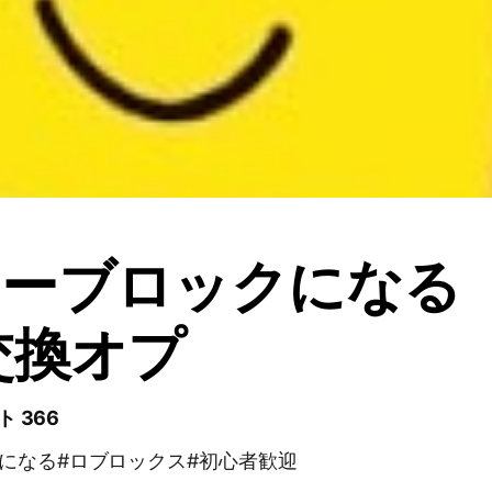
キーブロックになる
交換オプ
ト 366
になる#ロブロックス#初心者歓迎