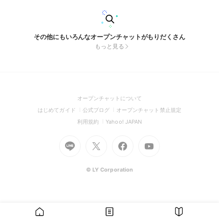
その他にもいろんなオープンチャットがもりだくさん
もっと見る
(Open
オープンチャットについて
in
(Open
(Open
(Open
はじめてガイド
公式ブログ
オープンチャット禁止規定
a
in
in
in
(Open
(Open
利用規約
Yahoo! JAPAN
new
a
a
a
in
in
window)
Go
new
Go
new
Go
Go
new
a
a
to
window)
to
window)
to
to
window)
new
new
Line
X
Facebook
Youtube
window)
window)
(Open
(Open
(Open
(Open
© LY Corporation
in
in
in
in
a
a
a
a
new
new
new
new
window)
window)
window)
window)