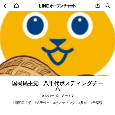
Go
share
se
back
to
home
国民民主党 八千代ポスティングチー
ム
メンバー 12
ノート 2
#国民民主党 #八千代市 #ポスティング #共有 #千葉県