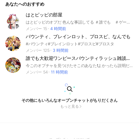
あなたへのおすすめ
す！ #バウンティ#バウンティラッシュ#ONEPIECE#初心者歓
迎#ゲーム#ワンピース#上級者#ルームマッチ#雑談#オプチャ
#交流戦#ゲーム#BOUNTY#BOUNTYRush#ガチ勢#エンジョ
はとピッピの部屋
イ勢#enjoy
はとピッピのオプだ 色んな事話してる ＃誰でも ＃ゲーム ＃漫画 ＃アニメ
メンバー 15
4 時間前
バウンティ、ブレインロット、プロスピ、なんでも
#バウンティ#ブレインロット#プロスピ#ブロスタ
メンバー 125
3 時間前
誰でも大歓迎ワンピースバウンティラッシュ雑談オープンチャット
今このオプチャを見つけたそこのあなた❗️よかったら説明だけでも聞いてってよ〜 このオープンチャットに興味を持っていただきありがとうございます！ ここはバウンティラッシュについて色々話しあったり交流戦やリーグ募集をするオプです。荒らしや映画、アニメ等のネタバレは絶対NGです❌垢販売やアカウント交換も絶対NGです❌(即抜けOK)ルールを守り楽しいオープンチャットにしましょう！
メンバー 54
11 時間前
その他にもいろんなオープンチャットがもりだくさん
もっと見る