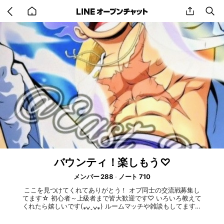
Go
share
se
back
to
home
バウンティ！楽しもう♡
メンバー 288
ノート 710
ここを見つけてくれてありがとう！ オプ同士の交流戦募集し
てます☆ 初心者～上級者まで皆大歓迎です♡ いろいろ教えて
くれたら嬉しいです(⁎ᴗ͈ˬᴗ͈⁎) ルームマッチや雑談もしてます！
一緒にプレーしたり協力し合って皆で上達していこう♪ 即抜け
＆交換目当ての人はお断り！ 一緒に楽しめる人皆大歓迎で