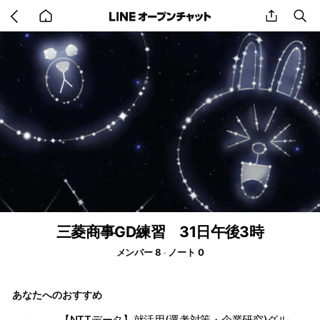
Go
share
se
back
to
home
三菱商事GD練習 31日午後3時
メンバー 8
ノート 0
あなたへのおすすめ
【NTTデータ】就活用(選考対策・企業研究)グループ