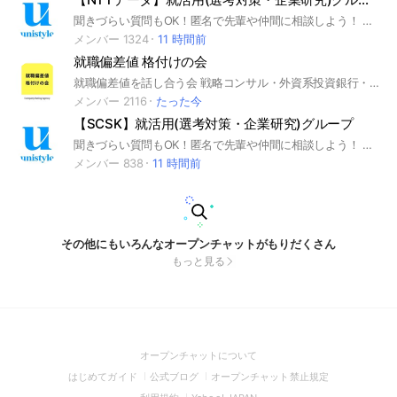
聞きづらい質問もOK！匿名で先輩や仲間に相談しよう！ 就活サイトunistyleが運営するNTTデータの就活情報(選考対策/企業研究)共有グループです。 #就活 #NTTデータ #IT業界 #インターンシップ #本選考 #unistyle #ユニスタイル #面接 #採用 #内定 #ES #エントリーシート #自己分析 #業界研究 #企業研究 #自己PR #ガクチカ #学生時代頑張ったこと #志何望動機 #webテスト #ウェブテスト #GD #グループディスカッション #グルディス #OB訪問 #企業選び #就活対策 #就活準備 #大手企業 #日系企業 ▼unistyleが運営するITのオプチャグループ▼ NTTデータ / NTTコミュニケーションズ / NTTコムウェア / LINE / 楽天グループ / LINEヤフー / IBM ▼NTTデータの企業研究はこちらから▼ https://x.gd/FUkY4
メンバー 1324
11 時間前
就職偏差値 格付けの会
就職偏差値を話し合う会 戦略コンサル・外資系投資銀行・日系IBGM・政府系金融機関・資産運用・電博・キー局・3大出版・外資メーカー・5大商社・電博・MMデベ・BIG4・メガバンク・SIer・メーカー・メガベンチャー #22卒 #23卒 #24卒 #新卒 #就職偏差値 #就職偏差値ランキング #入社難易度 #就職活動 #就活 #偏差値 #ランキング #格付け #商社 #デベロッパー #広告 #マスコミ #コンサル #金融 #IT #インフラ #メーカー #ベンチャー #スタートアップ
メンバー 2116
たった今
【SCSK】就活用(選考対策・企業研究)グループ
聞きづらい質問もOK！匿名で先輩や仲間に相談しよう！ 就活サイトunistyleが運営するSCSKの就活情報(選考対策/企業研究)共有グループです。 #就活 #SCSK #IT・通信業界 #インターンシップ #本選考 #unistyle #ユニスタイル #面接 #採用 #内定 #ES #エントリーシート #自己分析 #業界研究 #企業研究 #自己PR #ガクチカ #学生時代頑張ったこと #志何望動機 #webテスト #ウェブテスト #GD #グループディスカッション #グルディス #OB訪問 #企業選び #就活対策 #就活準備 #大手企業 #日系企業 ▼unistyleが運営するIT・通信のオプチャグループ▼ SCSK / 日鉄ソリューションズ（NSSOL） / 伊藤忠テクノソリューションズ(CTC) / 電通総研(旧:電通国際情報サービス（ISID)) / 大塚商会 / Speee / TIS / 日本タタ・コンサルタンシ―・サービシズ(TCS) / BIPROGY(日本ユニシス） / Sky / メルカリ / Sansan / サイボウズ / 富士ソフト / freee / SmartHR / GMOインターネットグループ / トレンドマイクロ / 東京海上日動システムズ / jinjer / ミクシィ / フューチャー / 日本ヒューレット・パッカード / みずほリサーチ＆テクノロジーズ / ディー・エヌ・エー(DeNA) / グーグル(Google) / 日本マイクロソフト / NECネッツエスアイ / 三菱UFJインフォメーションテクノロジー(MUIT) / ニッセイ情報テクノロジー / オービック / マイクロアド / HRBrain / 農中情報システム / 日立システムズ / シンプレクス / ジーニー(Geniee) / JSOL / 日立ソリューションズ / キンドリルジャパン / ワークスアプリケーションズ / トヨタシステムズ / SHIFT / NTTドコモ / KDDI / ソフトバンク / NTT東日本 / NTT西日本 ▼SCSKの企業研究はこちらから▼ https://x.gd/cAyEv
メンバー 838
11 時間前
その他にもいろんなオープンチャットがもりだくさん
もっと見る
(Open
オープンチャットについて
in
(Open
(Open
(Open
はじめてガイド
公式ブログ
オープンチャット禁止規定
a
in
in
in