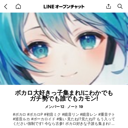
Go
share
se
back
to
home
ボカロ大好きっ子集まれ!にわかでも
ガチ勢でも誰でもカモン!
メンバー 12
ノート 19
#ボカロ #ボカロP #初音ミク #鏡音リン #鏡音レン #重音テト
#巡音ルカ #ボーカロイド #集い 見たね!?見たね!? もう入って
ください強制です! 今なら古参! ボカロ好きな子誰も集まれ! 主