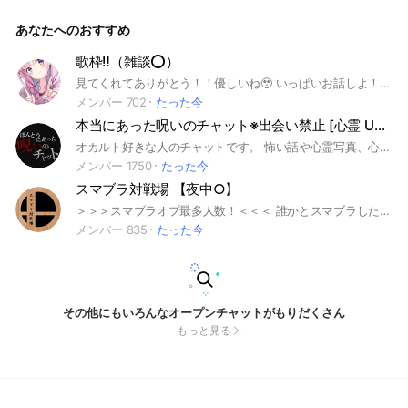
の日陰(よあ)だよん! 好きなボカロについて沢山語ろう! にわか
な子もボカロ愛があるならOK!! 最後まで読んでね! ルール! 1.荒
あなたへのおすすめ
らさない 2.過度なメンションをしない! 3.ボカロを愛す! この3
つ!あとは常識の範囲内って感じですね! ぜひ入ってください!
過疎らせないよう主も頑張りますっ!
歌枠‼️（雑談⭕️）
見てくれてありがとう！！優しいね🥹 いっぱいお話しよ！？いっぱい歌お！？ 管理人はどこにでもいる学生っ！！ 年齢関係なく入ってきてほしいな🥹話したいな🥹 ❌暴言・誹謗中傷・下ネタ❌ ⭕️ライト・ボイメ・雑談⭕️ ライブトークは雑談も多め！新規様も関係なく楽しくお話しよっ！ よろしくねー！お気軽に入ってきてねー！ 建て直し 6/21 #歌 #雑談
メンバー 702
たった今
本当にあった呪いのチャット※出会い禁止 [心霊 UFO 都市伝説 オカルト全般]
オカルト好きな人のチャットです。 怖い話や心霊写真、心霊番組の情報、実況や、都市伝説なども。 怖いスタンプを積極的に使っていきましょう。
メンバー 1750
たった今
スマブラ対戦場 【夜中○】
＞＞＞スマブラオプ最多人数！＜＜＜ 誰かとスマブラしたいっ！ .....と言う方々に~!!!(謳い文句) このオプチャで皆さんと ワイワイしませんか？ 1日の朝昼夕晩何時でも対募可！ 荒らし 即抜けは180°前進 詳しいルールは大事なノートに 雑談も楽しもうぜぃ ガチもエンジョイも未VIPもVIPも魔境も大歓迎なのだァ！ 勿論初心者も....☆ あったかマイホームです(???) ハトスマと言う個人的に作った大会を 不定期にやってます。 通知量への理解をお願いします あっ。4周年ありがとナス！(2026/6/19) (ここだけの話、ルフレ元全一のそらねこさんが来訪したとの事....！と言いますか有名な方々も良く出入りしてるのでッ！) #スマブラ #大乱闘スマッシュブラザーズSP #スマッシュブラザーズ #夜中 #歓迎 #雑談 #深夜 #スマブラ対戦場 ← #モノホン
メンバー 835
たった今
その他にもいろんなオープンチャットがもりだくさん
もっと見る