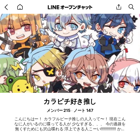
Go
share
se
back
to
home
カラピチ好き推し
メンバー 215
ノート 147
こんにちはー！ カラフルピーチ推しの人入って〜！ 現在こん
なに人がいるのに喋ってる人が 少なすぎる、、、 今の過疎を
無くすためにも沢山喋れる 浮上できる人こーい‼️‼️‼️‼️‼️‼️‼️ から
ぴち以外の話もおっけー！！！ みんなで雑談しちゃおー！ ル
ールとかは大体ダメってことはわかるでしょ🙂🙂🙂🙂 ライト