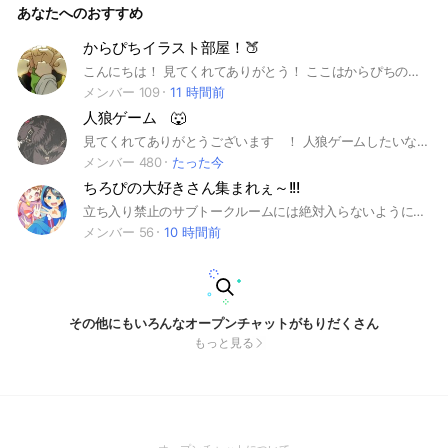
あなたへのおすすめ
もやりたい！！って言ってくれたらいつでもするよー！！！！
だからみんな入って！！！！！！！ お願いします🙇‍♀️🙇‍♀️🙇‍♀️🙇‍♀️
🙇‍♀️🙇‍♀️ #からぴち #カラフルピーチ #雑談 #話そ #ライト #らい
からぴちイラスト部屋！🍑
と #なんでも
こんにちは！ 見てくれてありがとう！ ここはからぴちのイラストオプです！ワンクを付けてくれればグッズも載せて平気だよ！ 気になったら迷わず入ってね！！ ダメなこと 荒らし 悪口、相手を傷つける言葉 宣伝目的❌ 地雷を踏む メンバー様の呼び捨てはしないこと！ 入ったらやって欲しいこと 自己紹介ー！名前、誕生日、推し様を書いてね！ あとは楽しく会話してイラストを見て楽しもー！ 新規様も大歓迎！もちろん古参様もね！ さぁ入ってみんなで楽しもー！！！ #からぴち#カラフルピーチ #からぴちイラスト#楽しもうぜ #じゃぱぱさん#のあさん #たっつんさん#ゆあんくん #シヴァさん#どぬくさん #うりさん#えとさん #ヒロさん#なおきりさん #もふさん#るなさん
メンバー 109
11 時間前
人狼ゲーム 🐺
見てくれてありがとうございます ！ 人狼ゲームしたいな〜 って思って つくりました ‼️ 年齢 性別 等 指定はありません 沢山の方々と遊びたいです ！！ ⌇ ️⭕️ ⌇ 雑談 （ 下に記載されていること以外は 何をしてもらっても構いません ） 等々... ⌇ ❌ ⌇ 荒らし 即抜け（ 事情がない限り スタ連 下ネタ 暴言 いじめ 宣伝 等々... みんなで仲良くできたら 嬉しいです ！！ 興味湧いてくれた方は是非是非是非 入ってください... ‼️ 初心者の方は名前の後ろに 「 🔰 」をつけてくれると 全力でサポートいたします 🔥🔥 オプチャㅤ等で 行っていきたいと思います ‼️ #人狼 #人狼ゲーム #プリ小説 #騙し合い #ワンナイト人狼 #ワードウルフ #ゲーム #雑談
メンバー 480
たった今
ちろぴの大好きさん集まれぇ～!!!
立ち入り禁止のサブトークルームには絶対入らないようにお願いします
メンバー 56
10 時間前
その他にもいろんなオープンチャットがもりだくさん
もっと見る