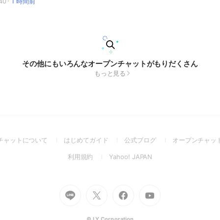
40
1 時間前
その他にもいろんなオープンチャットがもりだくさん
もっと見る
(Open
(Open
(Open
チャットについて
はじめてガイド
公式ブログ
オープンチャッ
in
in
in
(Open
(Open
利用規約
Yahoo! JAPAN
a
a
a
in
in
new
new
new
a
a
window)
window)
window)
new
new
Go
Go
Go
Go
window)
window)
to
to
to
to
Line
X
Facebook
Youtube
(Open
(Open
(Open
(Open
© LY Corporation