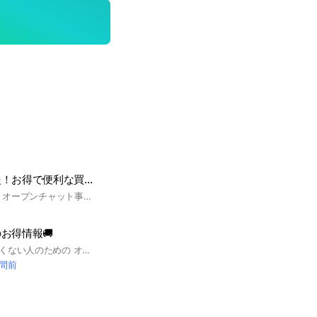
節約・ポイ活応援！お得で便利な買い物について話す部屋【LY公式運営】
LINEヤフー株式会社 オープンチャット事務局が運営しています。
お得情報🚚
お得情報を見逃したくない人のための オープンチャット作りましたー！👏 ⚠️ルール⚠️ 【 発言禁止 】【匿名・好きなアイコンで参加ok】 ┈┈┈┈┈┈┈┈┈┈ ・お得なクーポン情報 ・早い者勝ちのセール品 ・楽天／Amazonのセール情報 ┈┈┈┈┈┈┈┈┈┈ など、不定期で発信します📣 Instagramでスライドで分かりやすく説明してるので、そっちもチェックしてね😆🙌 Instagram：@minto.toku
時間前