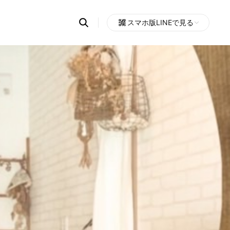
Search
スマホ版LINEで見る
OpenChats
Open
or
search
messages
area