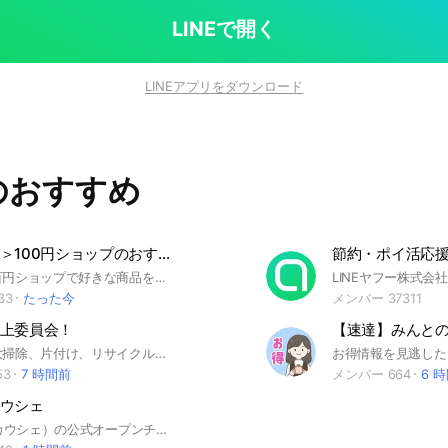
いよう心がけています ※
言禁止🚫
LINEで開く
LINEアプリをダウンロード
のおすすめ
＜会話なし＞100円ショップのおすすめ商品
会話なしで百円ショップで好きな商品を紹介するだけ！いい商品に出会えますように！ #DAISO #ダイソー #seria #セリア #cando #キャンドゥ #雑貨 #ワンコイン #100均 #100円 #百均
33
たった今
メンバー 37311
上委員会！
【速達】みんとの
整理収納、大掃除、片付け、リサイクル、断捨離、模様替え、防災、インテリアなど、みんなの悩みをみんなで解決する部屋です🏠 〈みなさんのアイデアもぜひ教えてください！〉 おもちゃ、キッチン、階段下、クローゼット、靴箱、押し入れ、引き出し、洗面台下、洋服、備蓄など、困ってる場所をご相談ください✨ ※入ったらまず🔈上部のアナウンスとルールノートをご確認ください #整理収納#整理収納アドバイザー#片付け#子育て#インテリア#お悩み相談#収納#無印良品#雑貨#便利グッズ#断捨離#暮らし#ニトリ#100均#IKEA#掃除#大掃除#悩み相談#ダイソー#セリア#100円ショップ#カインズ#防災#備蓄
53
7 時間前
メンバー 664
6 
ウシェ
KAUCHE（カウシェ）の公式オープンチャットです。カウシェで見つけたお得な商品情報をシェアしてみませんか？ ノートにオープンチャットのルールについて記載しておりますので、ご参加後、必ずご一読ください！ #お得 #ショッピング #カウシェ