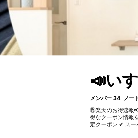
📣い
メンバー 34
ノート
🉐楽天のお得速報📢 楽天のゲリラポイントアップや、見逃したく
得なクーポン情報をシェアしていま
定クーポン ✔ スー
報 などを不定期で配信📣 「気づいた時には終わってた😭」 を減らした