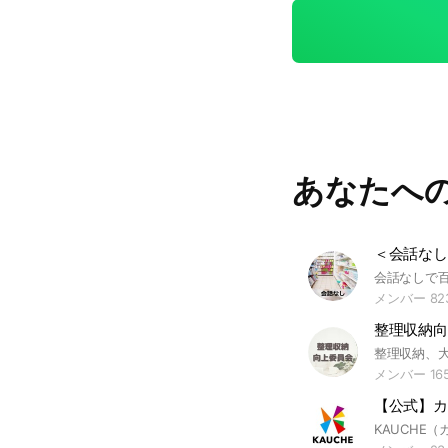
い方はぜひご活用ください♡ ※通知は多すぎな
入退室自由です ※発
あなたへ
メンバー 82
整理収納向
メンバー 16
【公式】カ