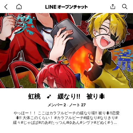
Go
share
se
back
to
home
虹桃 ➹ 緩なり‼️ 被り🐜
メンバー 2
ノート 27
やっほー！！ ここはカラフルピーチの緩なり場‼️ 被り🐜‼️恋愛
🐜‼️ 大体このくらい！ #カラフルピーチ#緩なり#なりきり#
緩々#じゃぱぱ#のあ#たっつん#ゆあん#シヴァ#どぬく#うり#
えと#ヒロ#なおきり#もふ#るな#被り#あり#恋愛#あり