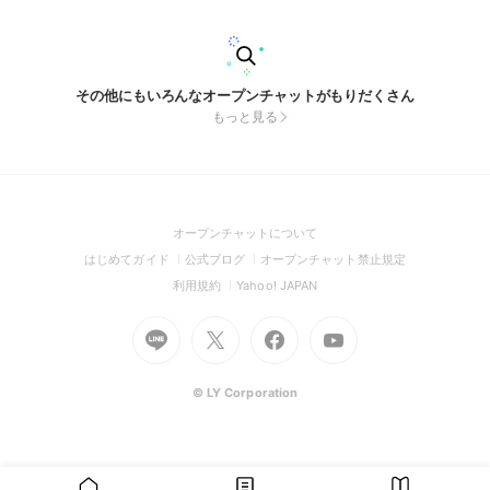
その他にもいろんなオープンチャットがもりだくさん
もっと見る
(Open
オープンチャットについて
in
(Open
(Open
(Open
はじめてガイド
公式ブログ
オープンチャット禁止規定
a
in
in
in
(Open
(Open
利用規約
Yahoo! JAPAN
new
a
a
a
in
in
window)
Go
new
Go
new
Go
Go
new
a
a
to
window)
to
window)
to
to
window)
new
new
Line
X
Facebook
Youtube
window)
window)
(Open
(Open
(Open
(Open
© LY Corporation
in
in
in
in
a
a
a
a
new
new
new
new
window)
window)
window)
window)