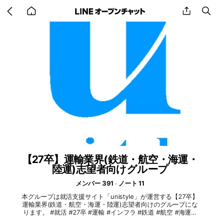
Go
share
se
back
to
home
【27卒】運輸業界(鉄道・航空・海運・
陸運)志望者向けグループ
メンバー 391
ノート 11
本グループは就活支援サイト「unistyle」が運営する【27卒】
運輸業界(鉄道・航空・海運・陸運)志望者向けのグループにな
ります。 #就活 #27卒 #運輸 #インフラ #鉄道 #航空 #海運 #