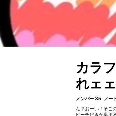
カラ
れェ
メンバー 35
ノート
ん？おーい！そこ
ピーチ好きが集ま