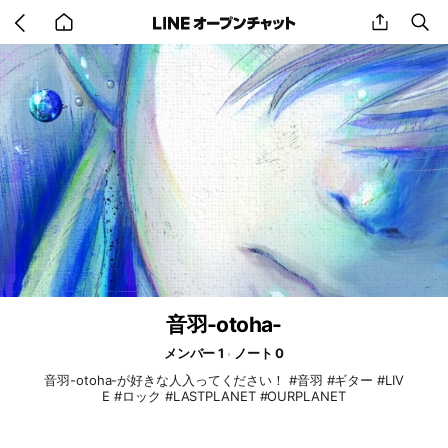
Go
share
se
back
to
home
音羽-otoha-
メンバー 1
ノート 0
音羽-otoha-が好きな人入ってください！ #音羽 #ギター #LIV
E #ロック #LASTPLANET #OURPLANET