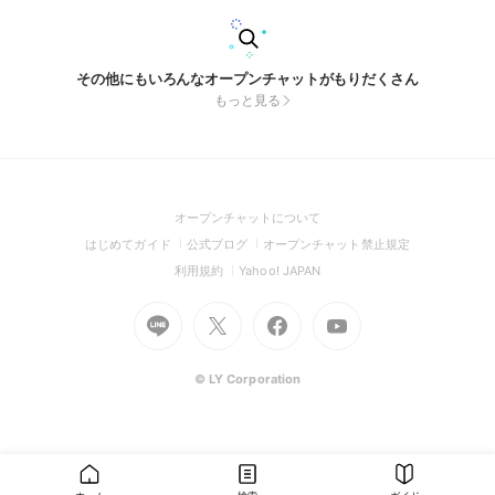
その他にもいろんなオープンチャットがもりだくさん
もっと見る
(Open
オープンチャットについて
in
(Open
(Open
(Open
はじめてガイド
公式ブログ
オープンチャット禁止規定
a
in
in
in
(Open
(Open
利用規約
Yahoo! JAPAN
new
a
a
a
in
in
window)
Go
new
Go
new
Go
Go
new
a
a
to
window)
to
window)
to
to
window)
new
new
Line
X
Facebook
Youtube
window)
window)
(Open
(Open
(Open
(Open
© LY Corporation
in
in
in
in
a
a
a
a
new
new
new
new
window)
window)
window)
window)