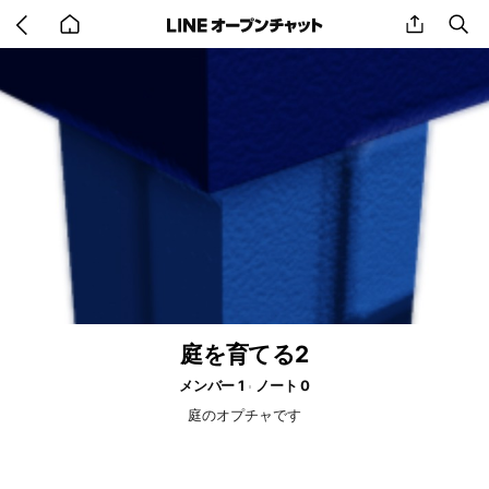
Go
share
se
back
to
home
庭を育てる2
メンバー 1
ノート 0
庭のオプチャです