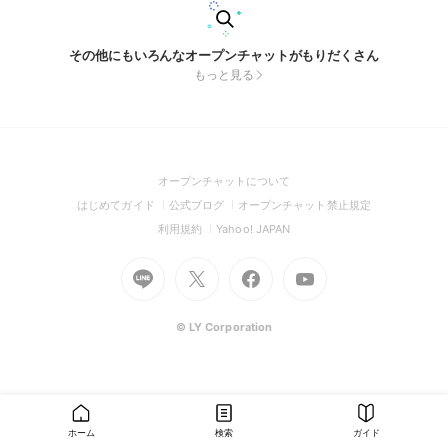
その他にもいろんなオープンチャットがもりだくさん
もっと見る
(Open
オープンチャットについて
in
(Open
(Open
(Open
はじめてガイド
公式ブログ
オープンチャット禁止規定
a
in
in
in
(Open
(Open
利用規約
Yahoo! JAPAN
new
a
a
a
in
in
window)
Go
new
Go
new
Go
Go
new
a
a
to
window)
to
window)
to
to
window)
new
new
Line
X
Facebook
Youtube
window)
window)
(Open
(Open
(Open
(Open
© LY Corporation
in
in
in
in
a
a
a
a
new
new
new
new
window)
window)
window)
window)
ホーム
検索
ガイド