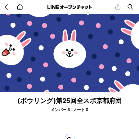
Go
share
se
back
to
home
(ボウリング)第25回全スポ京都府団
メンバー 5
ノート 0