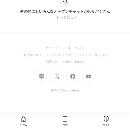
その他にもいろんなオープンチャットがもりだくさん
もっと見る
(Open
オープンチャットについて
in
(Open
(Open
(Open
はじめてガイド
公式ブログ
オープンチャット禁止規定
a
in
in
in
(Open
(Open
利用規約
Yahoo! JAPAN
new
a
a
a
in
in
window)
Go
new
Go
new
Go
Go
new
a
a
to
window)
to
window)
to
to
window)
new
new
Line
X
Facebook
Youtube
window)
window)
(Open
(Open
(Open
(Open
© LY Corporation
in
in
in
in
a
a
a
a
new
new
new
new
window)
window)
window)
window)
ホーム
検索
ガイド