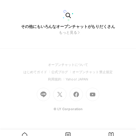
その他にもいろんなオープンチャットがもりだくさん
もっと見る
(Open
オープンチャットについて
in
(Open
(Open
(Open
はじめてガイド
公式ブログ
オープンチャット禁止規定
a
in
in
in
(Open
(Open
利用規約
Yahoo! JAPAN
new
a
a
a
in
in
window)
Go
new
Go
new
Go
Go
new
a
a
to
window)
to
window)
to
to
window)
new
new
Line
X
Facebook
Youtube
window)
window)
(Open
(Open
(Open
(Open
© LY Corporation
in
in
in
in
a
a
a
a
new
new
new
new
window)
window)
window)
window)