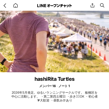
Go
share
se
back
to
home
hashiRita Turtles
メンバー 16
ノート 1
2026年5月発足。ゆるいランニングサークルです。 板橋区を
中心に活動します。 ・第二第四土曜日 ・歩き🚶‍♂️OK ・初心者
🔰大歓迎 ・昼飲み🍺あり