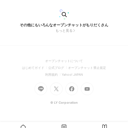
タン」(吹き出しを長押しすると鴨文字が出てきます)を押して
いただけると助かります。 よろしくお願いいたします。
その他にもいろんなオープンチャットがもりだくさん
もっと見る
(Open
オープンチャットについて
in
(Open
(Open
(Open
はじめてガイド
公式ブログ
オープンチャット禁止規定
a
in
in
in
(Open
(Open
利用規約
Yahoo! JAPAN
new
a
a
a
in
in
window)
Go
new
Go
new
Go
Go
new
a
a
to
window)
to
window)
to
to
window)
new
new
Line
X
Facebook
Youtube
window)
window)
(Open
(Open
(Open
(Open
© LY Corporation
in
in
in
in
a
a
a
a
new
new
new
new
window)
window)
window)
window)