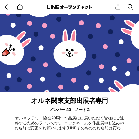
Go
share
se
back
to
home
オルネ関東支部出展者専用
メンバー 49
ノート 2
オルネフラワー協会20周年作品展に出展いただく皆様にご連
絡するためのラインです。 ニックネームを作品展申し込みの
お名前に変更をお願いします(LINEそのもののお名前は変わり
ません) 「よろしくお願いします」などのコメントは必要あり
ません。流れてきた情報に「見たよ」を表す「リアクションボ