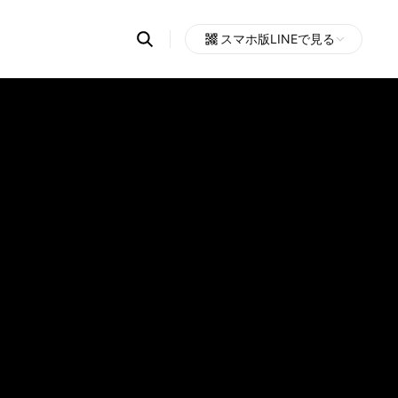
Search
スマホ版LINEで見る
OpenChats
Open
or
search
messages
area