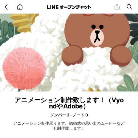
Go
share
se
back
to
home
アニメーション制作致します！（Vyo
ndやAdobe）
メンバー 3
ノート 0
アニメーション制作承ります。結婚式や思い出のムービーなど
も制作致します！