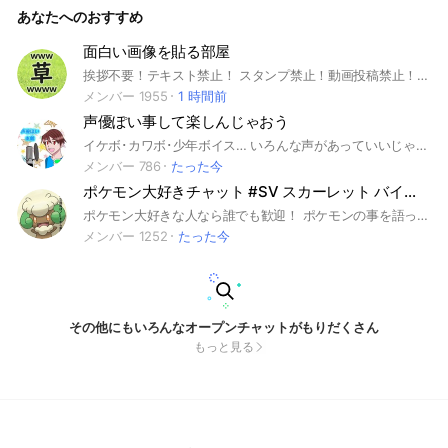
あなたへのおすすめ
面白い画像を貼る部屋
挨拶不要！テキスト禁止！ スタンプ禁止！動画投稿禁止！ただただおもしろ画像を淡々と貼るルーム！ 宣伝や荒らしは蹴る! #笑い #おもしろ #面白い #笑える #大喜利 #画像 #ボケ #笑う ↓〈重要！〉 大事ノート見てください！テキストは原則禁止「文字を送らないで下さい！」です。アルバイト募集、下ネタなどは注意勧告無しで蹴ります！また注意を受けても止めない方は蹴らせて頂く場合があります。 ポイント目当てで入室するのは止めてください。また即抜けはお辞め下さい。 管理人「草w」は滅多にに浮上しませ ん。極稀に浮上します。ご了承下さい。
メンバー 1955
1 時間前
声優ぽい事して楽しんじゃおう
イケボ･カワボ･少年ボイス… いろんな声があっていいじゃない。 声で誰かを楽しませる。演じてて自分が楽しい。 気軽に楽しく、演技を楽しめればいいなー。 声優志望･アニメ好き･声優好き･声ヲタのみなさん、お待ちしてますよ。
メンバー 786
たった今
ポケモン大好きチャット #SV スカーレット バイオレット スカバイ
ポケモン大好きな人なら誰でも歓迎！ ポケモンの事を語ったり 情報を交換したり 攻略・構築の相談をしたり ポケモンの事なら何でも 色々雑談しましょう meta ポケモン ポケットモンスター ポケカ ポケモンカード ゲーム ピカチュウ イーブイ ピカブイ USM usm ウルトラ サン ムーン 剣盾 ソード シールド ポケGO ホーム HOME ポケダン ポケモン不思議のダンジョン 鎧の孤島 冠の雪原 ポケモンスナップ スナップ ポケスナトレード レイド Switch スイッチ ダイパ ブリリアント ダイヤモンド シャイニング パール ダイパリメイク BDSP LEGENDS アルセウス スカーレット バイオレット SV スカー バイオ スカバイ チャンピオン ポケチャン
メンバー 1252
たった今
その他にもいろんなオープンチャットがもりだくさん
もっと見る