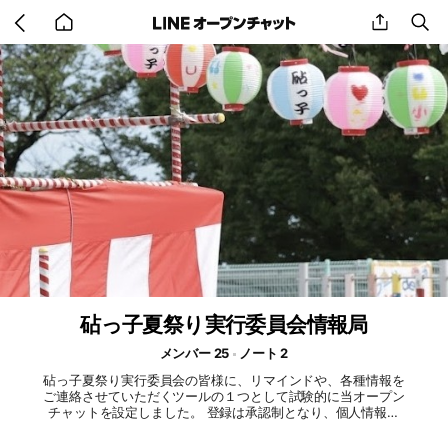
Go
share
se
back
to
home
砧っ子夏祭り実行委員会情報局
メンバー 25
ノート 2
砧っ子夏祭り実行委員会の皆様に、リマインドや、各種情報を
ご連絡させていただくツールの１つとして試験的に当オープン
チャットを設定しました。 登録は承認制となり、個人情報を
交換せずに待っているだけで情報が来る仕組みです。 ご自身
で不要な情報と感じられましたら、ご退出いただけますのでご