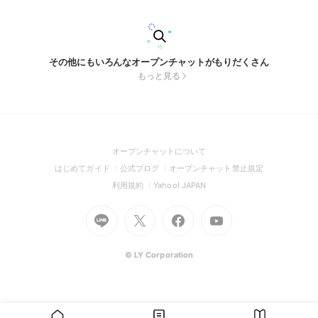
心配なく気楽にご参加ください🙏
その他にもいろんなオープンチャットがもりだくさん
もっと見る
(Open
オープンチャットについて
in
(Open
(Open
(Open
はじめてガイド
公式ブログ
オープンチャット禁止規定
a
in
in
in
(Open
(Open
利用規約
Yahoo! JAPAN
new
a
a
a
in
in
window)
Go
new
Go
new
Go
Go
new
a
a
to
window)
to
window)
to
to
window)
new
new
Line
X
Facebook
Youtube
window)
window)
(Open
(Open
(Open
(Open
© LY Corporation
in
in
in
in
a
a
a
a
new
new
new
new
window)
window)
window)
window)